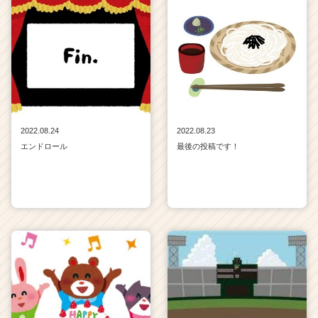
チ
ア
キ
ャ
リ
ア
（C
h
e
2022.08.24
2022.08.23
e
エンドロール
最後の投稿です！
r
C
a
r
e
e
r）