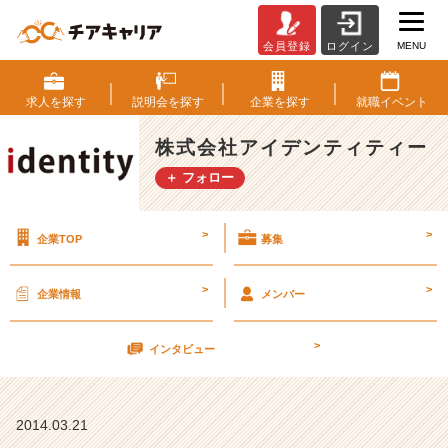
MENU
会員登録
ログイン
前
日
★
求人を
探す
説明会を
探す
企業を
探す
就職
イベント
３
月
株式会社アイデンティティー
2
＋ フォロー
2
日
（土）
>
>
企業TOP
募集
会
社
説
>
>
企業情報
メンバー
明
会
>
（残
インタビュー
3
席
有）
2014.03.21
【株