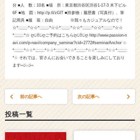
分 ■人 数：10名 ■場 所：東京都渋谷区渋谷1-17-3 木下ビル
チ
ャ
6F ■地 図：http://p.tl/zGlT ■持参物：履歴書（写真付）、筆
ー・
記用具 ■服 装：自由 ※我々もカジュアルなので！
成
☆*:;;;;;;:*☆☆*:;;;;;;:*☆☆*:;;;;;;:*☆☆*:;;;;;;:*☆☆*:;;;;;;:*☆☆
長
*:;;;;;;:*☆ ღවꇳවღご予約はこちらღවꇳවღ http://www.passion-n
企
avi.com/p-navi/company_seminar?cid=2772#seminarAnchor ☆
業
*:;;;;;;:*☆☆*:;;;;;;:*☆☆*:;;;;;;:*☆☆*:;;;;;;:*☆☆*:;;;;;;:*☆☆*:;;;;;;:
か
*☆ それでは、皆さんにお会いできることを楽しみにしており
ら
ス
ます⑅ර⌔ර⑅
カ
ウ
ト
が
前の記事へ
次の記事へ
届
く
就
投稿一覧
活
サ
イ
ト