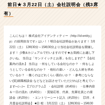
式
前日★３月22日（土）会社説明会（残3席
会
社
有）
ア
イ
デ
ン
テ
こんにちは！ 株式会社アイデンティティー（http://id-entity.j
ィ
p）の採用担当です♪ はい！！明日会社説明会があります！ 3月
テ
22日（土） 12時30分～15時30分より当社会社説明会を開催し
ィ
ます！ 少数&カジュアルで行いますのです★お気軽にお越し下
ー
さいね。 当日は「サンドイッチとお茶」を出します(^ ^ 【会社
の
案内の流れ】 当日は ・何をしている会社なのか？ ・何をしよ
タ
うとしている会社なのか？ ・他社の違い ・どんな人材を求め
イ
ム
ているか？ ・働くのはどれくらい面白いか？ ・参考にならな
ラ
い(笑)就職相談会 などなどお話させていただければと考えてい
イ
ます⑅ර⌔ර⑅ 【プログラム】 ・会社説明（約40分） ・仕事内容
ン】
＆一日の流れ（約40分） ・質疑応答、代表、先輩社員との座
|
談会（約20分） ・エントリーシート記入（約20分） 【3月、4
ベ
月度会社説明会】 ■日 程：3月22日（土） 12時30分～15時30
ン