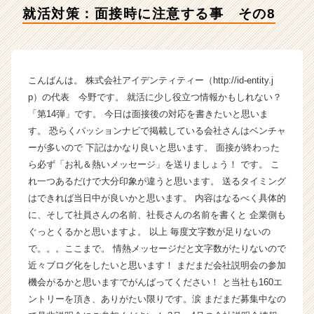
社
就活対策：面接時に注意する事 その8
ア
イ
デ
ン
テ
こんばんは。 株式会社アイデンティティー（http://id-entity.j
ィ
p）の代表 今野です。 就活に少し役立つ情報かもしれない？
テ
「第14弾」です。 今日は面接後の対応を書きたいと思いま
ィ
す。 恐らくパッションナビで掲載している会社さんはベンチャ
ー
ーが多いので 下記はかなり良いと思います。 面接が終わった
の
ら必ず「お礼＆熱いメッセージ」を送りましょう！ です。 こ
タ
イ
れ一つあるだけで大分印象が違うと思います。 送るタイミング
ム
はできれば当日中が良いかと思います。 内容はなるべく具体的
ラ
に、そして社員さんの名前、社長さんの名前を書くと 企業側も
イ
ぐっとくるかと思いますよ。 以上 毎度文字数が足りないの
ン】
で。。。ここまで。 情熱メッセージだと文字数がたりないので
|
近々ブログ化をしたいと思います！ まだまだ会社説明会の参加
ベ
機会がるかと思いますでがんばってください！ と当社も160エ
ン
チ
ントリーを頂き、ありがたい限りです。涙 まだまだ募集中なの
ャ