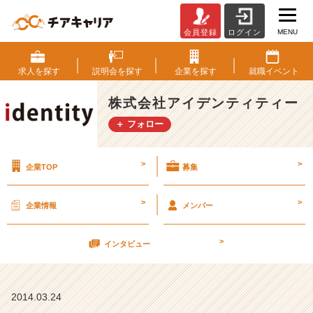
MENU
会員登録
ログイン
就
活
対
求人を
探す
説明会を
探す
企業を
探す
就職
イベント
策：
面
株式会社アイデンティティー
接
＋ フォロー
時
に
注
>
>
企業TOP
募集
意
す
る
>
>
企業情報
メンバー
事
そ
>
の
インタビュー
8
【株
式
2014.03.24
会