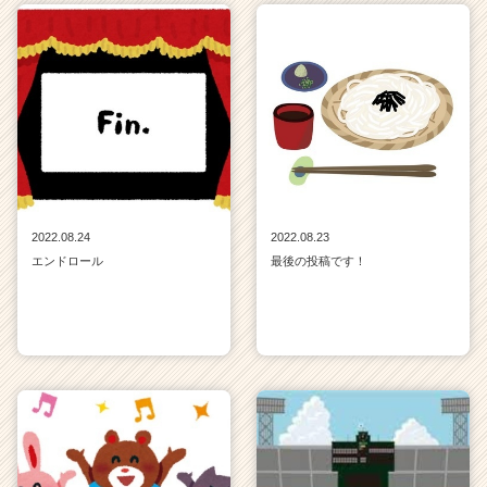
キ
ャ
リ
ア
（C
h
e
e
r
C
2022.08.24
2022.08.23
a
エンドロール
最後の投稿です！
r
e
e
r）