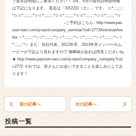
で是非説明会にご参加ください！ 3月、4月の会社説明会情報
ー・
は下記になります。 直近は「3月22日（土）」です。 ☆*:;;;;;;:
成
*☆☆*:;;;;;;:*☆☆*:;;;;;;:*☆☆*:;;;;;;:*☆☆*:;;;;;;:*☆☆*:;;;;;;:*☆
長
↓ご予約はこちら↓ http://www.pas
企
sion-navi.com/p-navi/company_seminar?cid=2772#seminarAnc
業
hor ☆*:;;;;;;:*☆☆*:;;;;;;:*☆☆*:;;;;;;:*☆☆*:;;;;;;:*☆☆*:;;;;;;:*☆☆
か
ら
*:;;;;;;:*☆ また、当社代表、2012年卒、2013年卒メンバーのム
ス
ービーが下記より見れますので 御興味があれば拝見くださいね
カ
★ http://www.passion-navi.com/p-navi/company_company?cid
ウ
=2772 それでは、皆さんにお会いできることを楽しみにしてお
ト
ります！
が
届
く
就
活
前の記事へ
次の記事へ
サ
イ
投稿一覧
ト
チ
ア