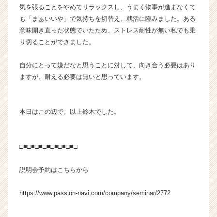
e
気を張ることをやめてリラックスし、うまく物事が進まなくて
e
も「まぁいいや」で気持ちを切替え、就活に臨みました。ある
r
意味開き直った状態でいたため、ストレス耐性が無い私でも乗
C
り切ることができました。
a
r
自分にとって嫌だなと思うことに対して、向き合う必要はあり
e
ますが、耐える必要は無いと思っています。
e
r）
本日はこの辺で。以上鈴木でした。
□■□■□■□■□■□■□■□
説明会予約はこちらから
https://www.passion-navi.com/company/seminar/2772