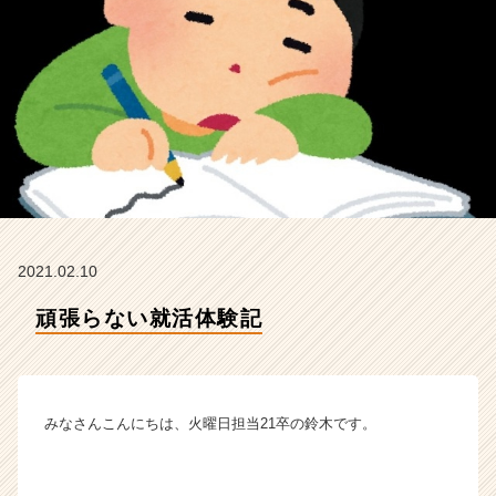
ィ
テ
ィ
ー
の
タ
イ
ム
ラ
イ
ン】
|
2021.02.10
ベ
ン
頑張らない就活体験記
チ
ャ
ー・
成
みなさんこんにちは、火曜日担当21卒の鈴木です。
長
企
業
か