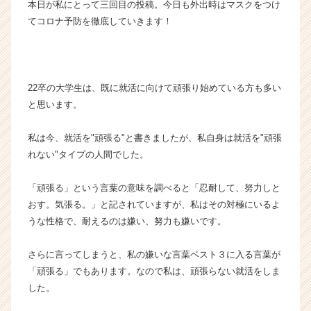
本日が私にとって三回目の投稿。今日も外出時はマスクをつけ
ら
てコロナ予防を徹底していきます！
ス
カ
ウ
ト
が
22卒の大学生は、既に就活に向けて頑張り始めている方も多い
届
と思います。
く
就
私は今、就活を"頑張る"と書きましたが、私自身は就活を"頑張
活
れない"タイプの人間でした。
サ
イ
「頑張る」という言葉の意味を調べると「忍耐して、努力しと
ト
チ
おす。気張る。」と記されていますが、私はその対極にいるよ
ア
うな性格で、耐えるのは嫌い、努力も嫌いです。
キ
ャ
さらに言ってしまうと、私の嫌いな言葉ベスト３に入る言葉が
リ
「頑張る」でもあります。なので私は、頑張らない就活をしま
ア
した。
（C
h