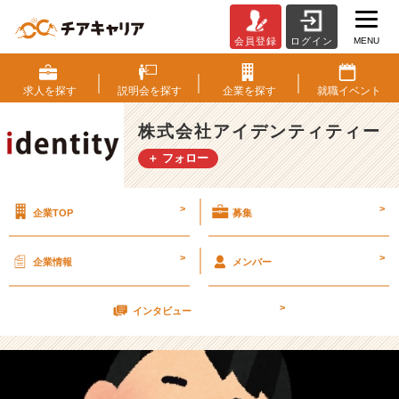
MENU
会員登録
ログイン
頑
張
ら
求人を
探す
説明会を
探す
企業を
探す
就職
イベント
な
い
株式会社アイデンティティー
就
＋ フォロー
活
体
験
>
>
企業TOP
募集
記
【株
式
>
>
企業情報
メンバー
会
社
>
ア
インタビュー
イ
デ
ン
テ