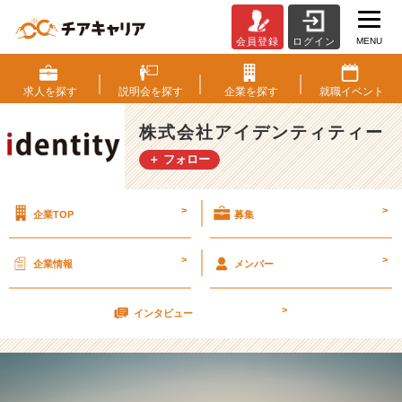
MENU
会員登録
ログイン
オ
ン
ラ
求人を
探す
説明会を
探す
企業を
探す
就職
イベント
イ
ン
株式会社アイデンティティー
就
＋ フォロー
活
を
楽
>
>
企業TOP
募集
し
む
【株
>
>
企業情報
メンバー
式
会
>
社
インタビュー
ア
イ
デ
ン