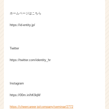
ホームページはこちら
https://id-entity.jp/
Twitter
https://twitter.com/identity_hr
Instagram
https://00m.in/hK9qW
https://cheercareer.jp/company/seminar/2772