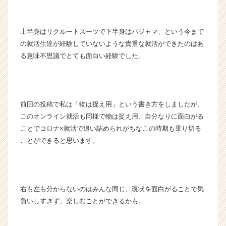
h
e
e
上半身はリクルートスーツで下半身はパジャマ、という今まで
r
の就活生達が経験していないような貴重な就活ができたのはあ
C
る意味不思議でとても面白い経験でした。
a
r
e
e
r）
前回の投稿で私は「物は捉え用」という書き方をしましたが、
このオンライン就活も同様で物は捉え用、自分なりに面白がる
ことでコロナ×就活で追い詰められがちなこの時期も乗り切る
ことができると思います。
右も左も分からないのはみんな同じ、現状を面白がることで気
負いしすぎず、楽しむことができるかも。