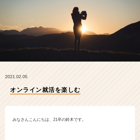
テ
ィ
テ
ィ
ー
の
タ
イ
ム
ラ
イ
ン】
2021.02.05
|
ベ
オンライン就活を楽しむ
ン
チ
ャ
ー・
みなさんこんにちは、21卒の鈴木です。
成
長
企
業