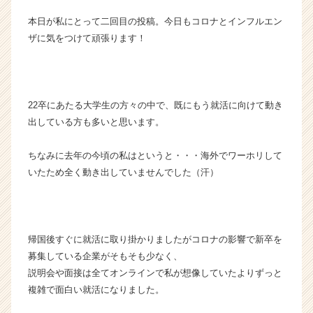
か
本日が私にとって二回目の投稿。今日もコロナとインフルエン
ら
ザに気をつけて頑張ります！
ス
カ
ウ
ト
が
22卒にあたる大学生の方々の中で、既にもう就活に向けて動き
届
出している方も多いと思います。
く
就
ちなみに去年の今頃の私はというと・・・海外でワーホリして
活
いたため全く動き出していませんでした（汗）
サ
イ
ト
チ
ア
帰国後すぐに就活に取り掛かりましたがコロナの影響で新卒を
キ
募集している企業がそもそも少なく、
ャ
説明会や面接は全てオンラインで私が想像していたよりずっと
リ
複雑で面白い就活になりました。
ア
（C