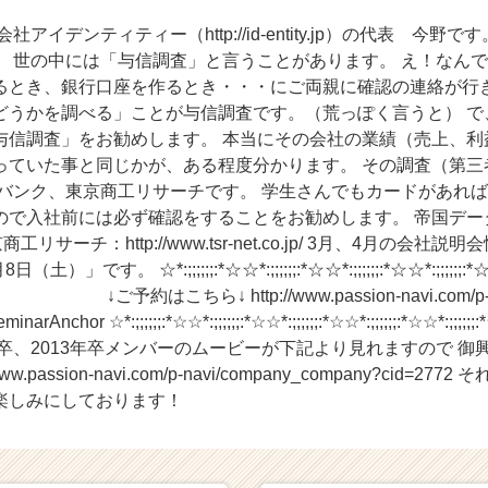
アイデンティティー（http://id-entity.jp）の代表 今野
。 世の中には「与信調査」と言うことがあります。 え！なん
るとき、銀行口座を作るとき・・・にご両親に確認の連絡が行き
どうかを調べる」ことが与信調査です。（荒っぽく言うと） で
与信調査」をお勧めします。 本当にその会社の業績（売上、利
っていた事と同じかが、ある程度分かります。 その調査（第三
バンク、東京商工リサーチです。 学生さんでもカードがあれば
で入社前には必ず確認をすることをお勧めします。 帝国データバンク
ml 東京商工リサーチ：http://www.tsr-net.co.jp/ 3月、4月の
す。 ☆*:;;;;;;:*☆☆*:;;;;;;:*☆☆*:;;;;;;:*☆☆*:;;;;;;:*☆☆*:;;
↓ http://www.passion-navi.com/p-navi
narAnchor ☆*:;;;;;;:*☆☆*:;;;;;;:*☆☆*:;;;;;;:*☆☆*:;;;;;;:*☆☆*:;;;;;
年卒、2013年卒メンバーのムービーが下記より見れますので 
ww.passion-navi.com/p-navi/company_company?cid=
楽しみにしております！