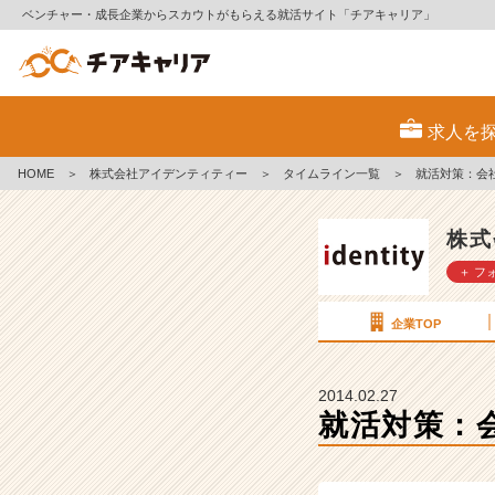
ベンチャー・成長企業からスカウトがもらえる就活サイト「チアキャリア」
就
活
求人を
対
策：
HOME
＞
株式会社アイデンティティー
＞
タイムライン一覧
＞
就活対策：会
会
社
状
株式
況
＋ フ
（与
信）
調
企業TOP
査
を
し
2014.02.27
て
就活対策：
み
よ
う！