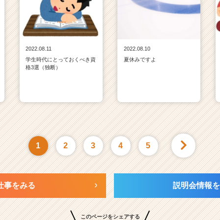
2022.08.11
2022.08.10
学生時代にとっておくべき資
夏休みですよ
格3選（独断）
1
2
3
4
5
仕事をみる
説明会情報を
このページをシェアする