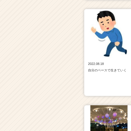
ト
チ
ア
キ
ャ
リ
ア
（C
h
e
2022.08.18
e
自分のペースで生きていく
r
C
a
r
e
e
r）