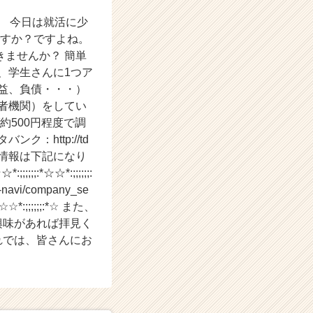
です。 今日は就活に少
ですか？ですよね。
ませんか？ 簡単
、学生さんに1つア
益、負債・・・）
者機関）をしてい
約500円程度で調
：http://td
会社説明会情報は下記になり
;;;;:*☆☆*:;;;;;;:
/company_se
;:*☆☆*:;;;;;;:*☆ また、
御興味があれば拝見く
2772 それでは、皆さんにお