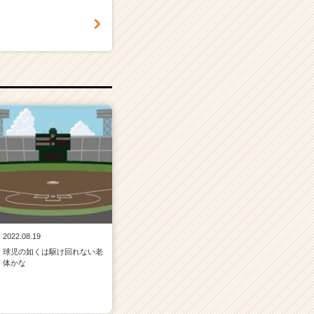
2022.08.19
球児の如くは駆け回れない老
体かな