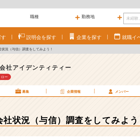
探す
説明会を
探す
企業を
探す
就職
イ
社状況（与信）調査をしてみよう！
会社アイデンティティー
ォロー
募集
企業情報
メンバー
会社状況（与信）調査をしてみよう