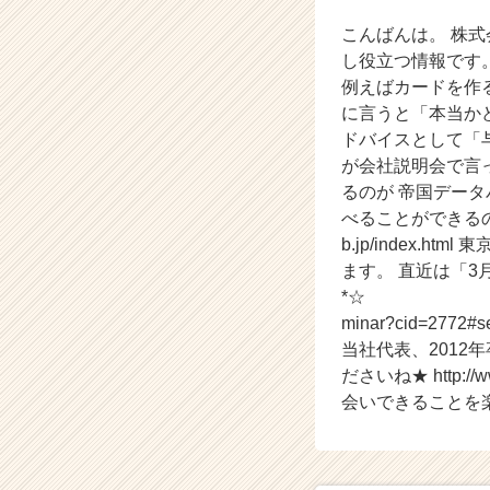
【株
こんばんは。 株式会社
式
会
し役立つ情報です
社
例えばカードを作
ア
に言うと「本当か
イ
ドバイスとして「
デ
が会社説明会で言
ン
るのが 帝国データ
テ
べることができるの
ィ
テ
b.jp/index.ht
ィ
ます。 直近は「3月8日（土）」で
ー
*☆ ↓ご予約はこちら
の
minar?cid=2772#semi
タ
当社代表、2012
イ
ださいね★ http://w
ム
会いできることを
ラ
イ
ン】
|