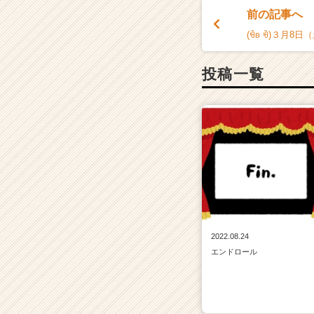
ベ
前の記事へ
ン
チ
(ꀹʚ ꀹ)３月8
ャ
ー・
投稿一覧
成
長
企
業
か
ら
ス
カ
ウ
ト
が
2022.08.24
届
く
エンドロール
就
活
サ
イ