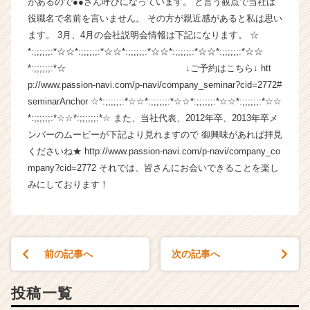
があるので●●さん呼びになっています。 と言う観点で当社は
ら
役職名で名前を言いません。 その方が親近感があると私は思い
ス
ます。 3月、4月の会社説明会情報は下記になります。 ☆
カ
*:;;;;;;:*☆☆*:;;;;;;:*☆☆*:;;;;;;:*☆☆*:;;;;;;:*☆☆*:;;;;;;:*☆☆
ウ
*:;;;;;;:*☆ ↓ご予約はこちら↓ htt
ト
p://www.passion-navi.com/p-navi/company_seminar?cid=2772#
が
届
seminarAnchor ☆*:;;;;;;:*☆☆*:;;;;;;:*☆☆*:;;;;;;:*☆☆*:;;;;;;:*☆☆
く
*:;;;;;;:*☆☆*:;;;;;;:*☆ また、当社代表、2012年卒、2013年卒メ
就
ンバーのムービーが下記より見れますので 御興味があれば拝見
活
くださいね★ http://www.passion-navi.com/p-navi/company_co
サ
mpany?cid=2772 それでは、皆さんにお会いできることを楽し
イ
みにしております！
ト
チ
ア
キ
ャ
前の記事へ
次の記事へ
リ
ア
（C
投稿一覧
h