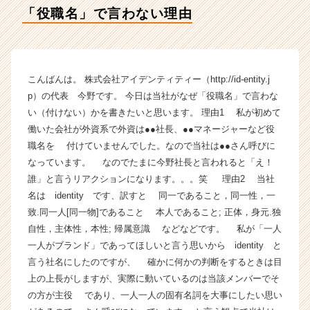
ィ
「役職名」で言わない理由
テ
ィ
ー
の
タ
こんばんは。 株式会社アイデンティティー（http://id-entity.j
イ
p）の代表 今野です。 今日は当社がなぜ「役職名」で言わな
ム
い（付けない）かを書きたいと思います。 理由1 私が初めて
ラ
働いた会社が外資系で外資は●●社長、●●マネージャーなど役
イ
職名を 付けていませんでした。なので当社は●●さん呼びに
ン】
なっています。 なのでたまに今野社長と言われると「え！
|
ベ
誰」と言うリアクションになります。。。笑 理由2 当社
ン
名は identity です、訳すと 同一であること，同一性，一
チ
致.同一人[同一物]であること 本人であること; 正体，身元.独
ャ
自性，主体性，本性; 帰属意識 などなどです。 私が「一人
ー・
一人がブランド」であってほしいと言う思いから identity と
成
言う社名にしたのですが、 確かに何かの判断をするときは目
長
上の上長がしますが、実際に動いているのは当該メンバーでそ
企
業
の方が主役 であり、一人一人の固有名詞を大事にしたい思い
か