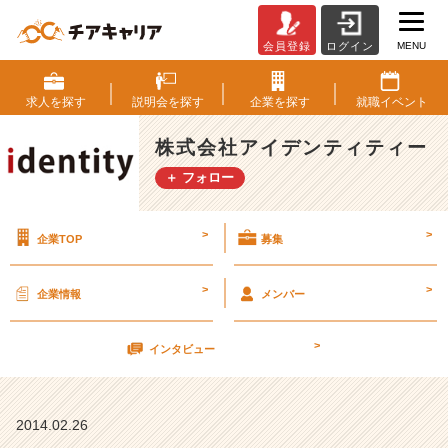
MENU
会員登録
ログイン
「役
職
名」
求人を
探す
説明会を
探す
企業を
探す
就職
イベント
で
言
株式会社アイデンティティー
わ
＋ フォロー
な
い
理
>
>
企業TOP
募集
由
【株
式
>
>
企業情報
メンバー
会
社
>
ア
インタビュー
イ
デ
ン
2014.02.26
テ