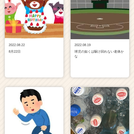
2022.08.22
2022.08.19
8月22日
球児の如くは駆け回れない老体か
な