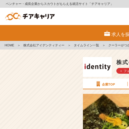
ベンチャー・成長企業からスカウトがもらえる就活サイト「チアキャリア」
ク
ー
求人を
ラ
ー
HOME
＞
株式会社アイデンティティー
＞
タイムライン一覧
＞
クーラーがつ
が
つ
か
株式
な
＋ フ
か
っ
た
企業TOP
話
【株
式
会
社
ア
イ