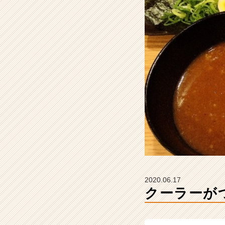
デ
ン
テ
ィ
テ
ィ
ー
の
タ
イ
ム
ラ
イ
ン】
|
ベ
ン
2020.06.17
チ
クーラーが
ャ
ー・
成