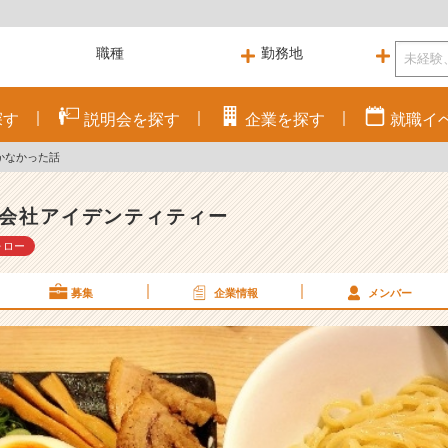
探す
説明会を
探す
企業を
探す
就職
イ
かなかった話
会社アイデンティティー
ォロー
募集
企業情報
メンバー