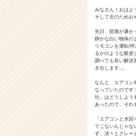
長
企
みなさん！おはよ
業
そして念のためお
か
ら
先日、部屋が暑か
ス
静かな白い物体のま
カ
リモコンを運転/
ウ
ト
るかのような眼差
が
調べても良い解決
届
き出します...。
く
就
なんと、エアコン
活
なっていたのです
サ
社」はどうしよう
イ
ト
あったので、それ
チ
ア
「エアコンと水回
キ
てこないんじゃな
ャ
ず、淡々とクレー
リ