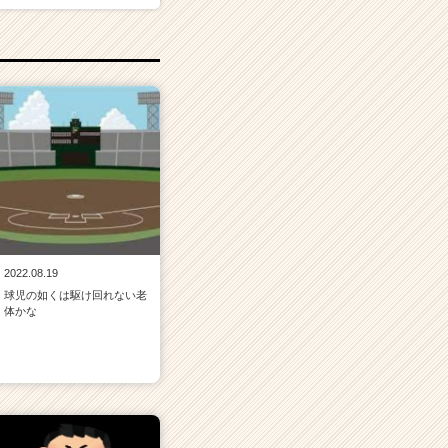
2022.08.19
球児の如くは駆け回れない老
体かな