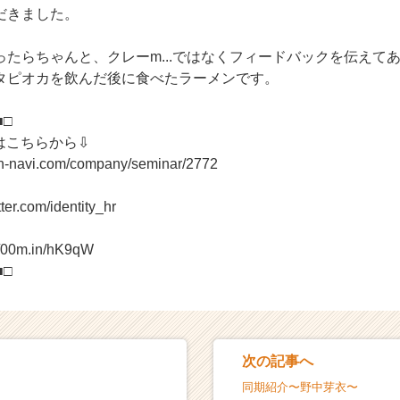
だきました。
ったらちゃんと、クレーm...ではなくフィードバックを伝えて
タピオカを飲んだ後に食べたラーメンです。
■□
はこちらから⇩
on-navi.com/company/seminar/2772
tter.com/identity_hr
//00m.in/hK9qW
■□
次の記事へ
同期紹介〜野中芽衣〜