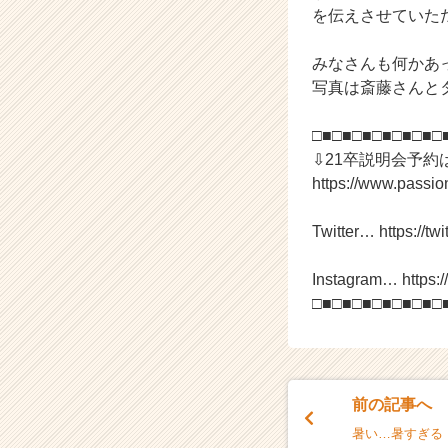
を伝えさせていた
ア
（C
h
みなさんも何かあ
e
写真は斎藤さんと
e
r
□■□■□■□■□■□■□
C
⇩21卒説明会予約
a
https://www.passi
r
e
e
Twitter… https://twi
r）
Instagram… https:
□■□■□■□■□■□■□
前の記事へ
暑い…暑すぎる