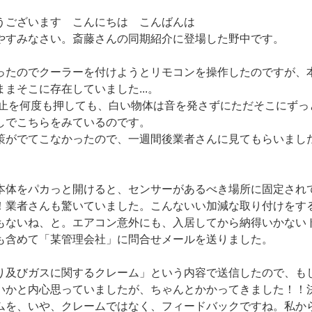
うございます こんにちは こんばんは
やすみなさい。斎藤さんの同期紹介に登場した野中です。
ったのでクーラーを付けようとリモコンを操作したのですが、
まそこに存在していました...。
停止を何度も押しても、白い物体は音を発さずにただそこにずっ
しでこちらをみているのです。
策がでてこなかったので、一週間後業者さんに見てもらいまし
本体をパカっと開けると、センサーがあるべき場所に固定され
！業者さんも驚いていました。こんないい加減な取り付けをす
もないね、と。エアコン意外にも、入居してから納得いかない
も含めて「某管理会社」に問合せメールを送りました。
り及びガスに関するクレーム」という内容で送信したので、も
いかと内心思っていましたが、ちゃんとかかってきました！！
ムを、いや、クレームではなく、フィードバックですね。私か