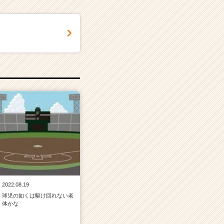
2022.08.19
球児の如くは駆け回れない老
体かな