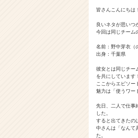
ら
ス
皆さんこんにちは
カ
ウ
良いネタが思いつ
ト
今回は同じチーム
が
届
名前：野中芽衣（
く
就
出身：千葉県
活
サ
彼女とは同じチー
イ
を共にしています
ト
ここからエピソー
チ
魅力は「使うワー
ア
キ
ャ
先日、二人で仕事
リ
した。
ア
すると出てきたの
（C
中さんは「なんて
h
た。
e