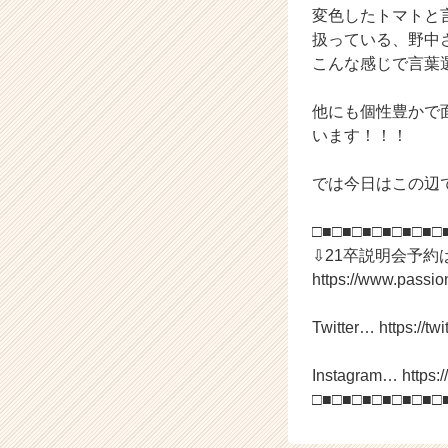
変色したトマトと
e
扱っている、野中
r
C
こんな感じで言葉
a
r
他にも個性豊かで
e
います！！！
e
r）
では今日はこの辺
□■□■□■□■□■□■□
⇩21卒説明会予約
https://www.passi
Twitter… https://twi
Instagram… https:
□■□■□■□■□■□■□