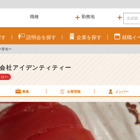
探す
説明会を
探す
企業を
探す
就職
イ
中芽衣〜
会社アイデンティティー
ォロー
募集
企業情報
メンバー