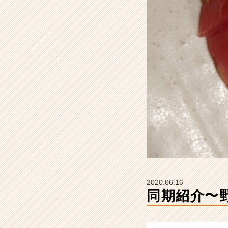
テ
ィ
ー
の
タ
イ
ム
ラ
イ
ン】
|
ベ
ン
チ
ャ
ー・
成
2020.06.16
長
同期紹介〜
企
業
か