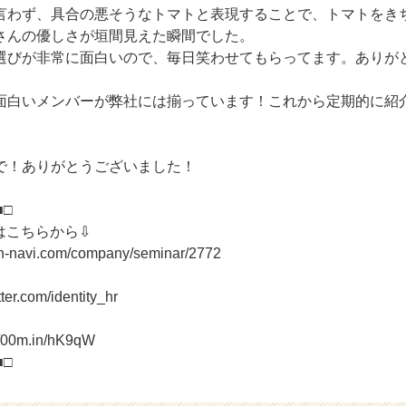
言わず、具合の悪そうなトマトと表現することで、トマトをき
さんの優しさが垣間見えた瞬間でした。
選びが非常に面白いので、毎日笑わせてもらってます。ありが
面白いメンバーが弊社には揃っています！これから定期的に紹
で！ありがとうございました！
■□
はこちらから⇩
on-navi.com/company/seminar/2772
tter.com/identity_hr
//00m.in/hK9qW
■□