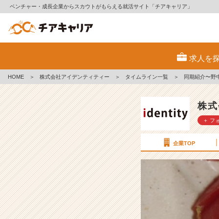
ベンチャー・成長企業からスカウトがもらえる就活サイト「チアキャリア」
同
期
求人を
紹
介〜
HOME
＞
株式会社アイデンティティー
＞
タイムライン一覧
＞
同期紹介〜野
野
中
芽
株式
衣〜
＋ フ
【株
式
会
企業TOP
社
ア
イ
デ
ン
テ
ィ