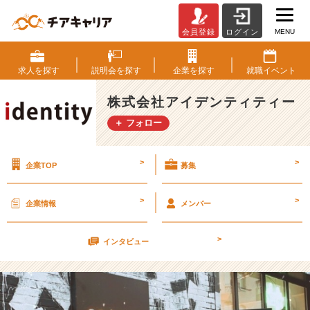
MENU
会員登録
ログイン
就
活
の
求人を
探す
説明会を
探す
企業を
探す
就職
イベント
軸
に
株式会社アイデンティティー
つ
＋ フォロー
い
て
【株
>
>
企業TOP
募集
式
会
社
>
>
企業情報
メンバー
ア
イ
>
デ
インタビュー
ン
テ
ィ
テ