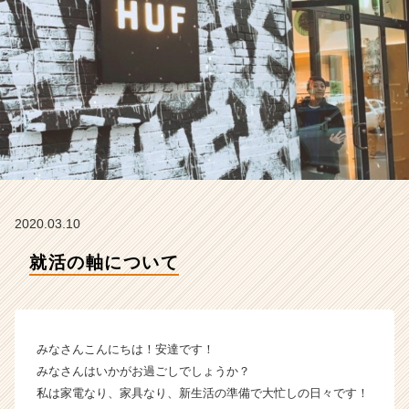
ィ
ー
の
タ
イ
ム
ラ
イ
ン】
|
ベ
ン
2020.03.10
チ
ャ
就活の軸について
ー・
成
長
企
みなさんこんにちは！安達です！
業
か
みなさんはいかがお過ごしでしょうか？
ら
私は家電なり、家具なり、新生活の準備で大忙しの日々です！
ス