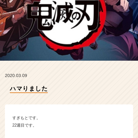
の
タ
イ
ム
ラ
イ
ン】
|
ベ
ン
チ
ャ
2020.03.09
ー・
成
ハマりました
長
企
業
か
すぎもとです。
ら
ス
22週目です。
カ
ウ