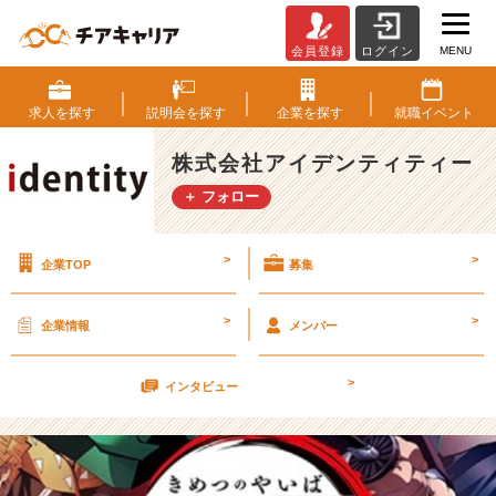
MENU
会員登録
ログイン
ハ
マ
り
求人を
探す
説明会を
探す
企業を
探す
就職
イベント
ま
し
株式会社アイデンティティー
た
＋ フォロー
【株
式
会
>
>
企業TOP
募集
社
ア
イ
>
>
企業情報
メンバー
デ
ン
>
テ
インタビュー
ィ
テ
ィ
ー