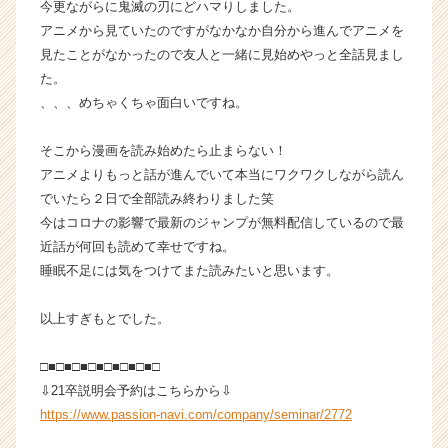
今更ながらに鬼滅の刃にどハマりしました。
ト
アニメから見ていたのですがなかなか自分から進んでアニメを
が
見たことがなかったので友人と一緒に見始めやっと全話見まし
届
た。
く
、、、めちゃくちゃ面白いですね。
就
活
サ
そこから漫画を読み始めたら止まらない！
イ
アニメよりもっと話が進んでいて本当にワクワクしながら読ん
ト
でいたら２日で全部読み終わりました笑
チ
今はコロナの影響で最新のジャンプが無料配信しているので最
ア
近話が何回も読めて幸せですね。
キ
睡眠不足には気をつけてまた読みたいと思います。
ャ
リ
ア
以上すぎもとでした。
（C
h
□■□■□■□■□■□■□■□
e
⇩21卒説明会予約はこちらから⇩
e
https://www.passion-navi.com/company/seminar/2772
r
C