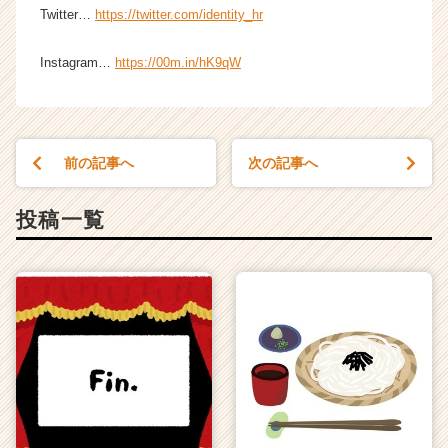
a
Twitter…
https://twitter.com/identity_hr
r
e
Instagram…
https://00m.in/hK9qW
e
r）
前の記事へ
次の記事へ
投稿一覧