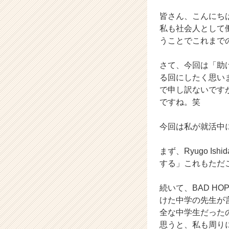
ー・
成
皆さん、こんにち
長
私も社会人として
企
うことでこれまで
業
か
さて、今回は「助
ら
る回にしたく思い
ス
カ
で申し訳ないです
ウ
ですね。笑
ト
が
今回は私が就活中
届
く
まず、Ryugo Is
就
する」これもただ
活
サ
イ
続いて、BAD HO
ト
けた中学の先生が
チ
全な中学生だった
ア
思うと、私も周り
キ