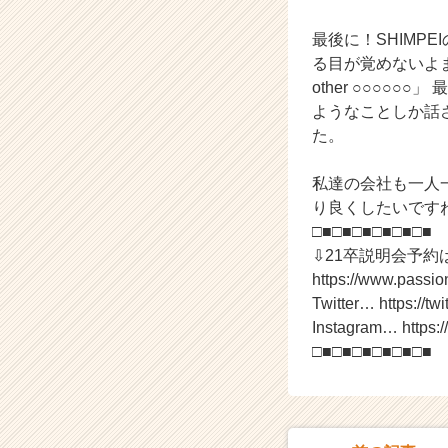
ャ
最後に！SHIMP
リ
ア
る目が覚めないよ
（C
other ○○○
h
ようなことしか話
e
た。
e
r
私達の会社も一人
C
り良くしたいです
a
r
□■□■□■□■□■□■
e
⇩21卒説明会予約
e
https://www.passi
r）
Twitter… https://twi
Instagram… https:
□■□■□■□■□■□■