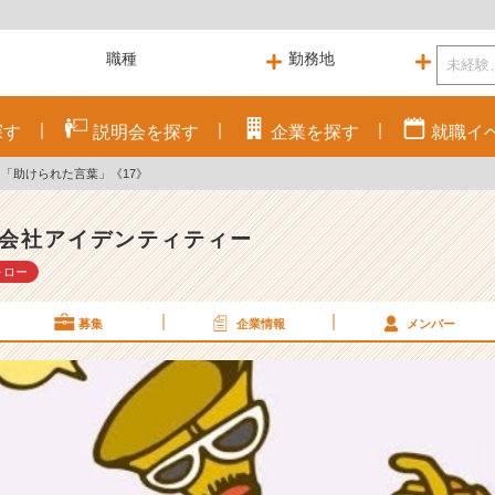
探す
説明会を
探す
企業を
探す
就職
イ
!! 「助けられた言葉」《17》
会社アイデンティティー
ォロー
募集
企業情報
メンバー