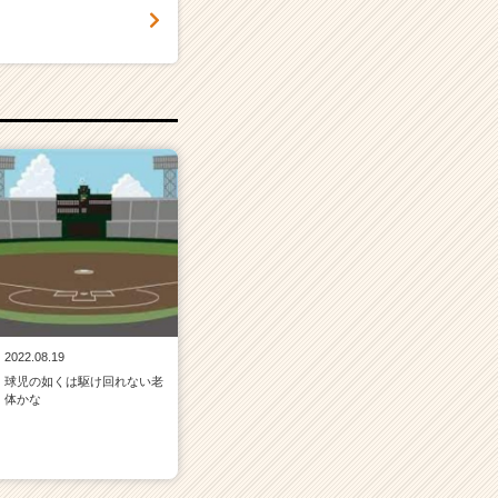
2022.08.19
球児の如くは駆け回れない老
体かな