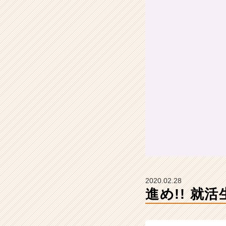
ア
イ
デ
ン
テ
ィ
テ
ィ
ー
の
タ
イ
ム
ラ
イ
ン】
|
2020.02.28
ベ
進め!! 就
ン
チ
ャ