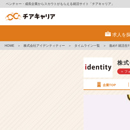
ベンチャー・成長企業からスカウトがもらえる就活サイト「チアキャリア」
進
め!!
求人を
就
活
HOME
＞
株式会社アイデンティティー
＞
タイムライン一覧
＞
進め!! 就活生
生!!
「助
け
株式
ら
＋ フ
れ
た
言
企業TOP
葉」
《1
7》
【株
式
会
社