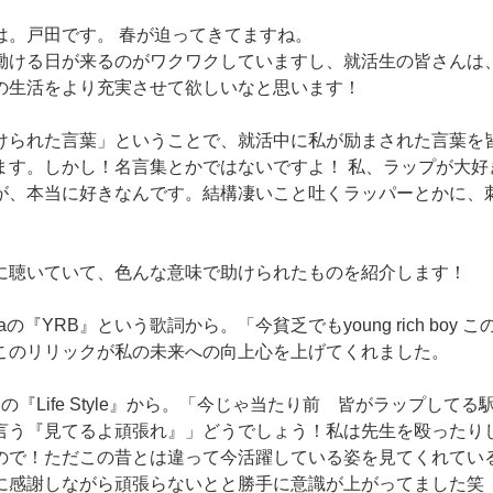
は。戸田です。 春が迫ってきてますね。
働ける日が来るのがワクワクしていますし、就活生の皆さんは
の生活をより充実させて欲しいなと思います！
けられた言葉」ということで、就活中に私が励まされた言葉を
ます。しかし！名言集とかではないですよ！ 私、ラップが大好
が、本当に好きなんです。結構凄いこと吐くラッパーとかに、
に聴いていて、色んな意味で助けられたものを紹介します！
hidaの『YRB』という歌詞から。「今貧乏でもyoung rich bo
このリリックが私の未来への向上心を上げてくれました。
Pの『Life Style』から。「今じゃ当たり前 皆がラップして
言う『見てるよ頑張れ』」どうでしょう！私は先生を殴ったり
ので！ただこの昔とは違って今活躍している姿を見てくれてい
に感謝しながら頑張らないとと勝手に意識が上がってました笑