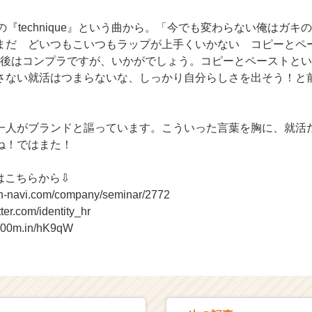
EIの『technique』という曲から。「今でも変わらない俺はガ
まだ どいつもこいつもラップが上手くいかない コピーとペ
○○○」 最後はコンプラですが、いかがでしょう。コピーとペースト
さない就活はつまらないな、しっかり自分らしさを出そう！と
一人がブランドと謳っています。こういった言葉を胸に、就活
ね！ではまた！
はこちらから⇩
on-navi.com/company/seminar/2772
tter.com/identity_hr
//00m.in/hK9qW