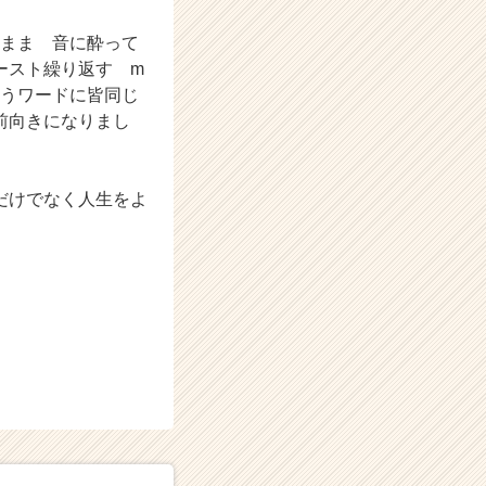
キのまま 音に酔って
ースト繰り返す m
というワードに皆同じ
前向きになりまし
だけでなく人生をよ