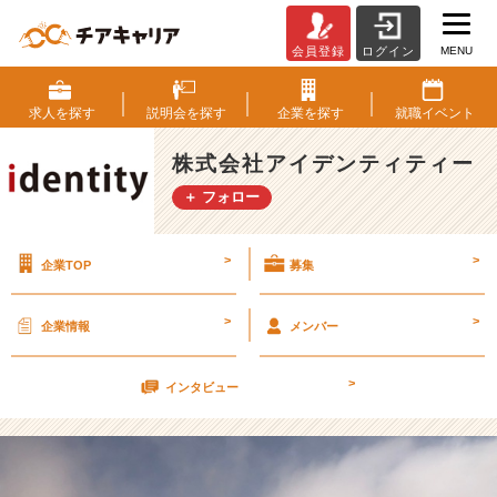
MENU
会員登録
ログイン
中
東
旅
求人を
探す
説明会を
探す
企業を
探す
就職
イベント
行
②
株式会社アイデンティティー
【株
＋ フォロー
式
会
社
>
>
企業TOP
募集
ア
イ
デ
>
>
企業情報
メンバー
ン
テ
>
ィ
インタビュー
テ
ィ
ー
の