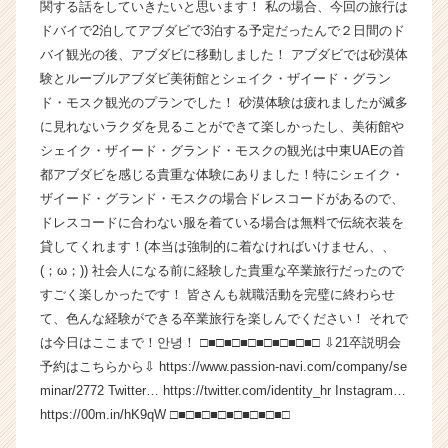
関する話をしていきたいと思います！ 私の場合、今回の旅行は
が
ドバイで2泊してアブダビで3泊する予定だったんで２日間のド
届
バイ観光の後、アブダビに移動しました！ アブダビでは砂漠体
く
験とルーブルアブダビ美術館とシェイク・ザイード・グラン
就
ド・モスク観光のプランでした！ 砂漠体験は疲れましたが滅多
活
サ
に見れないラクダを見ることができて楽しかったし、美術館や
イ
シェイク・ザイード・グランド・モスクの観光は中東UAEの首
ト
都アブダビを感じる貴重な体験にありました！特にシェイク・
チ
ザイード・グランド・モスクの場合ドレスコードがあるので、
ア
ドレスコードに合わない服を着ている場合は無料で伝統衣装を
キ
貸してくれます！(本当は強制的に着なければいけません、、
ャ
(；ω；)) 社会人になる前に経験した貴重な卒業旅行だったので
リ
ア
すごく楽しかったです！ 皆さんも就職活動を完璧に終わらせ
（C
て、色んな経験ができる卒業旅行を楽しんでください！ それで
h
は今日はここまで！안녕！ □■□■□■□■□■□■□■□ ⇩21卒説明会
e
予約はこちらから⇩ https://www.passion-navi.com/company/se
e
minar/2772 Twitter… https://twitter.com/identity_hr Instagram…
r
https://00m.in/hK9qW □■□■□■□■□■□■□■□
C
a