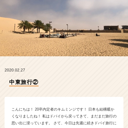
タ
イ
ム
ラ
イ
ン】
|
ベ
ン
チ
ャ
ー・
2020.02.27
成
長
中東旅行②
企
業
か
ら
こんにちは！ 20卒内定者のキムミンジです！ 日本も結構暖か
ス
カ
くなりましたね！ 私はドバイから戻ってきて、まだまだ旅行の
ウ
思い出に浸っています。 さて、今日は先週に続きドバイ旅行に
ト