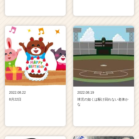
2022.08.22
2022.08.19
8月22日
球児の如くは駆け回れない老体か
な