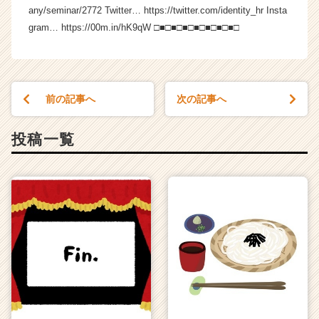
a
any/seminar/2772 Twitter… https://twitter.com/identity_hr Insta
r
gram… https://00m.in/hK9qW □■□■□■□■□■□■□■□
e
e
r）
前の記事へ
次の記事へ
投稿一覧