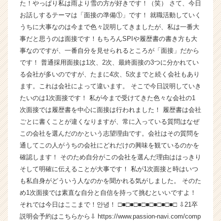
た！やっぱり私は雨より雪の方が好きです！（笑） さて、今日
ト
お話しするテーマは「面接の準備①」です！ 就職活動していく
が
うちに大事なのは今まで色々説明してきましたが、私は一番大
届
事だと思うのは面接です！もちろんSPIや履歴書の書き方も大
く
事なのですが、一番自分を見せられるところが「面接」だから
就
活
です！ 普通採用面接は1次、2次、最終面接の3つに分かれてい
サ
る会社が多いのですが、たまに4次、5次までと続く会社もあり
イ
ます。これは会社によって違います。 そこで今日説明していき
ト
たいのは1次面接です！ 私が今まで受けてきた色々な会社の1
チ
次面接では履歴書を中心に面接は行われました！ 履歴書は会社
ア
ごとに書くことが違くなりますが、常に入っている質問はなぜ
キ
この会社を選んだのかという志望理由です。会社はその質問を
ャ
リ
通してこの人がうちの会社にどれだけの興味を観ているのかを
ア
確認します！ そのため自分がこの会社を選んだ理由ははっきり
（C
そして明確に伝えることが大事です！ 私が1次面接と時はいつ
h
も私自身がどういう人なのかを聞かれる気がしました。 そのた
e
め1次面接では素直な自分と自信を持って挑むといいですよ！
e
それでは今日はここまで！안녕！ □■□■□■□■□■□■□■□ ⇩21卒
r
説明会予約はこちらから⇩ https://www.passion-navi.com/comp
C