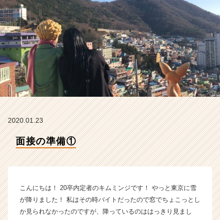
の
タ
イ
ム
ラ
イ
ン】
|
ベ
ン
チ
ャ
2020.01.23
ー・
成
面接の準備①
長
企
業
か
こんにちは！ 20卒内定者のキムミンジです！ やっと東京に雪
ら
ス
が降りました！ 私はその時バイトだったので窓でちょこっとし
カ
か見られなかったのですが、降っているのははっきり見まし
ウ