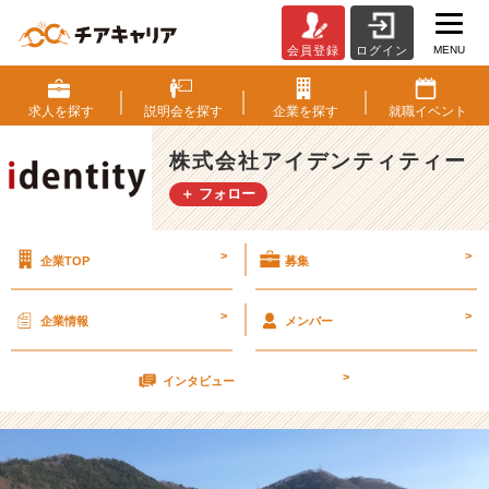
MENU
会員登録
ログイン
面
接
の
求人を
探す
説明会を
探す
企業を
探す
就職
イベント
準
備
株式会社アイデンティティー
①
＋ フォロー
【株
式
会
>
>
企業TOP
募集
社
ア
イ
>
>
企業情報
メンバー
デ
ン
>
テ
インタビュー
ィ
テ
ィ
ー