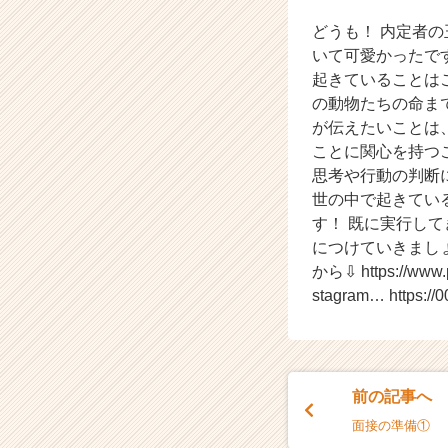
|
ベ
どうも！ 内定者
ン
いて可愛かったで
チ
起きていることは
ャ
の動物たちの命ま
ー・
が伝えたいことは
成
ことに関心を持つ
長
企
思考や行動の判断
業
世の中で起きてい
か
す！ 既に実行し
ら
につけていきましょう
ス
から⇩ https://www.pa
カ
stagram… https:/
ウ
ト
が
届
く
前の記事へ
就
活
面接の準備①
サ