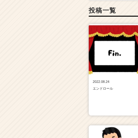
イ
投稿一覧
ト
チ
ア
キ
ャ
リ
ア
（C
h
e
e
2022.08.24
r
エンドロール
C
a
r
e
e
r）