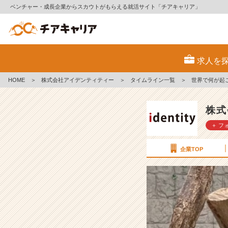
ベンチャー・成長企業からスカウトがもらえる就活サイト「チアキャリア」
世
界
求人を
で
何
HOME
＞
株式会社アイデンティティー
＞
タイムライン一覧
＞
世界で何が起
が
起
こ
株式
っ
＋ フ
て
い
る
企業TOP
か
知
っ
て
い
ま
す