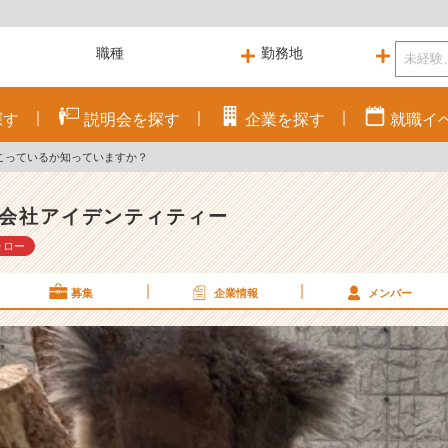
探す
説明会を
探す
企業を
探す
就職
イ
こっているか知っていますか？
会社アイデンティティー
ォロー
募集
企業情報
メンバー