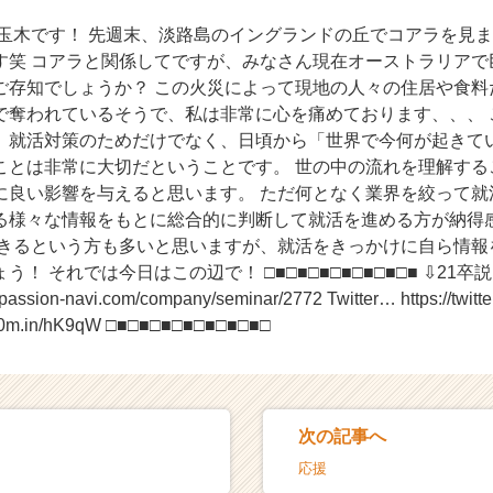
の玉木です！ 先週末、淡路島のイングランドの丘でコアラを見ま
す笑 コアラと関係してですが、みなさん現在オーストラリアで
ご存知でしょうか？ この火災によって現地の人々の住居や食料
で奪われているそうで、私は非常に心を痛めております、、、 
、就活対策のためだけでなく、日頃から「世界で今何が起きて
ことは非常に大切だということです。 世の中の流れを理解する
に良い影響を与えると思います。 ただ何となく業界を絞って就
る様々な情報をもとに総合的に判断して就活を進める方が納得
てきるという方も多いと思いますが、就活をきっかけに自ら情報
！ それでは今日はこの辺で！ □■□■□■□■□■□■□■ ⇩21
ssion-navi.com/company/seminar/2772 Twitter… https://twitter.
/00m.in/hK9qW □■□■□■□■□■□■□■□
次の記事へ
応援