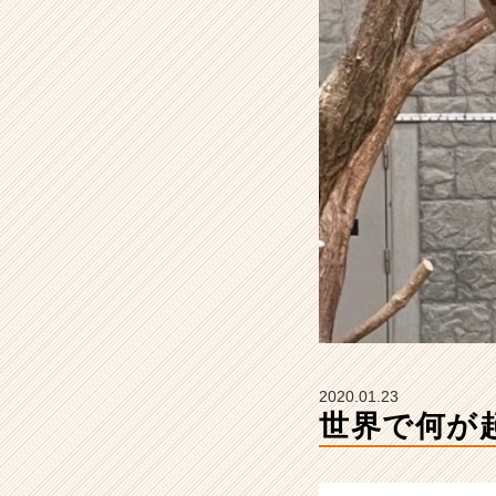
か？
【株
式
会
社
ア
イ
デ
ン
テ
ィ
テ
ィ
ー
の
タ
イ
2020.01.23
ム
世界で何が
ラ
イ
ン】