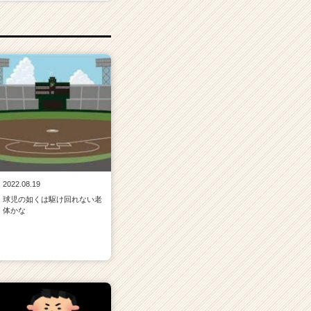
2022.08.19
球児の如くは駆け回れない老
体かな