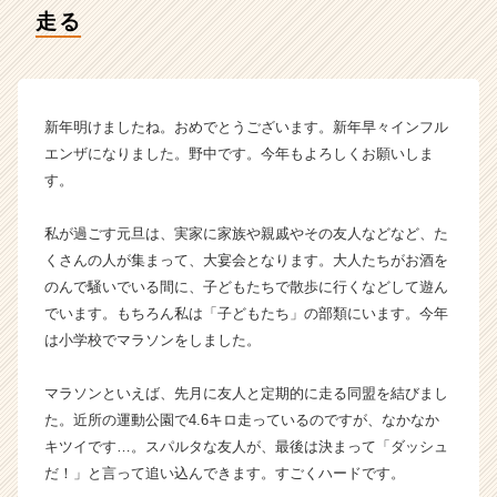
ラ
走る
イ
ン】
|
ベ
ン
新年明けましたね。おめでとうございます。新年早々インフル
チ
エンザになりました。野中です。今年もよろしくお願いしま
ャ
す。
ー・
成
私が過ごす元旦は、実家に家族や親戚やその友人などなど、た
長
くさんの人が集まって、大宴会となります。大人たちがお酒を
企
業
のんで騒いでいる間に、子どもたちで散歩に行くなどして遊ん
か
でいます。もちろん私は「子どもたち」の部類にいます。今年
ら
は小学校でマラソンをしました。
ス
カ
マラソンといえば、先月に友人と定期的に走る同盟を結びまし
ウ
た。近所の運動公園で4.6キロ走っているのですが、なかなか
ト
キツイです…。スパルタな友人が、最後は決まって「ダッシュ
が
届
だ！」と言って追い込んできます。すごくハードです。
く