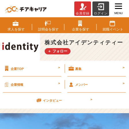
MENU
会員登録
ログイン
は
っ
ぴ
求人を
探す
説明会を
探す
企業を
探す
就職
イベント
ー
に
株式会社アイデンティティー
ゅ
＋ フォロー
ー
い
や
>
>
企業TOP
募集
ー！
【株
式
>
>
企業情報
メンバー
会
社
>
ア
インタビュー
イ
デ
ン
テ