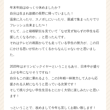
ら
年末年始はゆっくり休めましたか？
ス
自分は生まれ故郷の長野に帰っていました！
カ
温泉に入ったり、スノボしにいったり、親戚で集まったりでリ
ウ
フレッシュ出来ました〜！
ト
が
そして、ふと箱根駅伝を見ていて「なぜ見ず知らずの学生を応
届
援したくなるのか。」と思ったんです。
く
それはテレビの画面からでも走っている学生の努力が、この日
就
にかける思いが伝わってくるからなんじゃないかと思いまし
活
た。
サ
イ
2020年はオリンピックイヤーということもあり、日本中が盛り
ト
チ
上がる年になりそうですね！
ア
自分もこの波に乗れるよう、この1年精一杯努力して人から応
キ
援される人材になろうと思っている次第です！
ャ
そして残り少ない学生生活をとにかく大切に楽しみたいと思い
リ
ます！
ア
（C
っということで、改めまして今年も宜しくお願い致します！
h