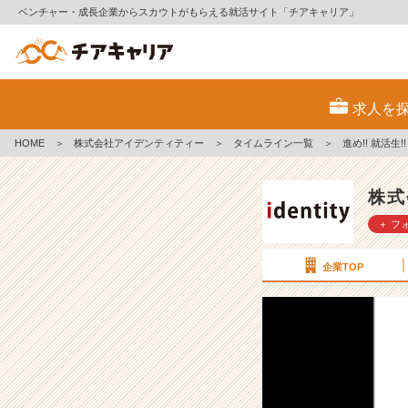
ベンチャー・成長企業からスカウトがもらえる就活サイト「チアキャリア」
進
め!!
求人を
就
活
HOME
＞
株式会社アイデンティティー
＞
タイムライン一覧
＞
進め!! 就活生
生!!
「3
秒
株式
で
＋ フ
印
象
は
企業TOP
決
ま
る！？」
《1
2》
【株
式