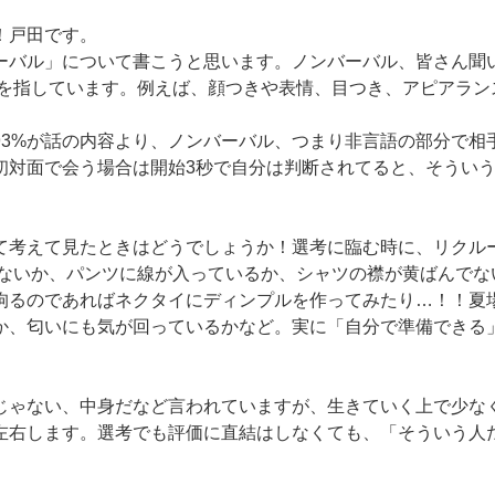
！戸田です。
ーバル」について書こうと思います。ノンバーバル、皆さん聞
事を指しています。例えば、顔つきや表情、目つき、アピアランス
93%が話の内容より、ノンバーバル、つまり非言語の部分で相
初対面で会う場合は開始3秒で自分は判断されてると、そうい
て考えて見たときはどうでしょうか！選考に臨む時に、リクル
がないか、パンツに線が入っているか、シャツの襟が黄ばんでな
拘るのであればネクタイにディンプルを作ってみたり…！！夏
か、匂いにも気が回っているかなど。実に「自分で準備できる
じゃない、中身だなど言われていますが、生きていく上で少な
左右します。選考でも評価に直結はしなくても、「そういう人