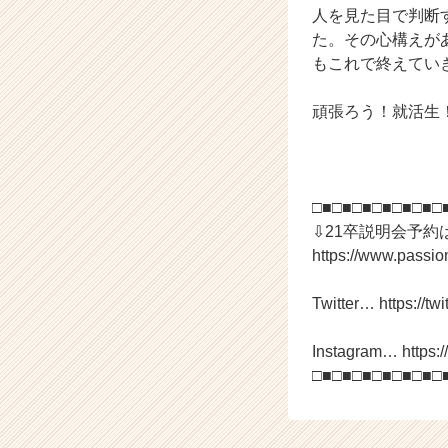
人を見た目で判断
ア
た。その心構えが
キ
ャ
もこれで終えてい
リ
ア
頑張ろう！就活生
（C
h
e
e
□■□■□■□■□■□■□
r
C
⇩21卒説明会予約
a
https://www.passi
r
e
Twitter… https://twi
e
r）
Instagram… https:
□■□■□■□■□■□■□