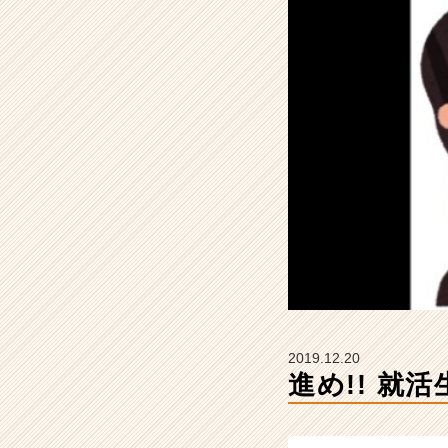
会
社
ア
イ
デ
ン
テ
ィ
テ
ィ
ー
の
タ
イ
ム
ラ
イ
2019.12.20
ン】
進め!! 就
|
ベ
ン