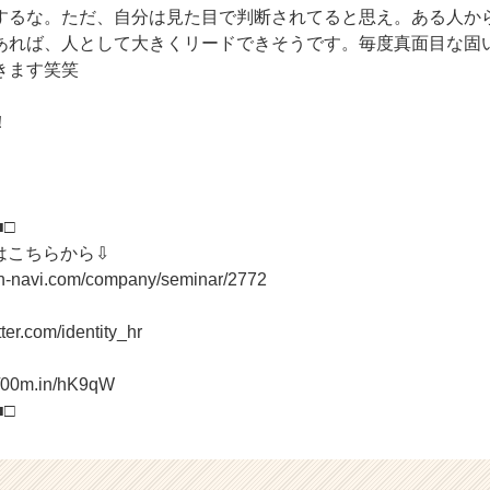
するな。ただ、自分は見た目で判断されてると思え。ある人か
あれば、人として大きくリードできそうです。毎度真面目な固
きます笑笑
！
■□
はこちらから⇩
on-navi.com/company/seminar/2772
tter.com/identity_hr
//00m.in/hK9qW
■□