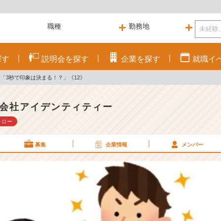
探す
説明会を
探す
企業を
探す
就職
イ
!! 「3秒で印象は決まる！？」《12》
会社アイデンティティー
ォロー
募集
企業情報
メンバー