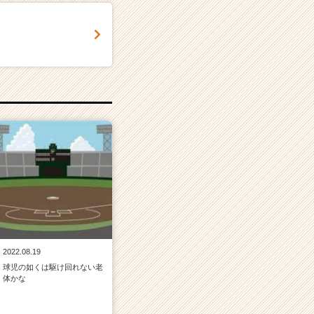
2022.08.19
球児の如くは駆け回れない老
体かな