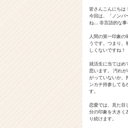
チ
ャ
皆さんこんにちは
ー・
今回は、「ノンバ
成
ね… 非言語的な
長
企
人間の第一印象の
業
うです。つまり、
か
ら
しくないですね！
ス
カ
就活生に当てはめ
ウ
思います。 汚れ
ト
がっていないか、
が
ンカチ持参してる
届
す。
く
就
活
恋愛では、見た目
サ
分の印象を大きく
イ
り続けます。
ト
チ