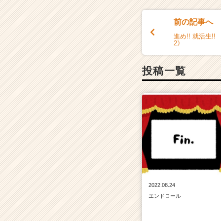
C
a
前の記事へ
r
進め!! 就活生!
e
2》
e
r）
投稿一覧
2022.08.24
エンドロール