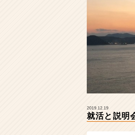
ー
の
タ
イ
ム
ラ
イ
ン】
|
ベ
ン
チ
ャ
ー・
成
長
企
2019.12.19
業
就活と説明
か
ら
ス