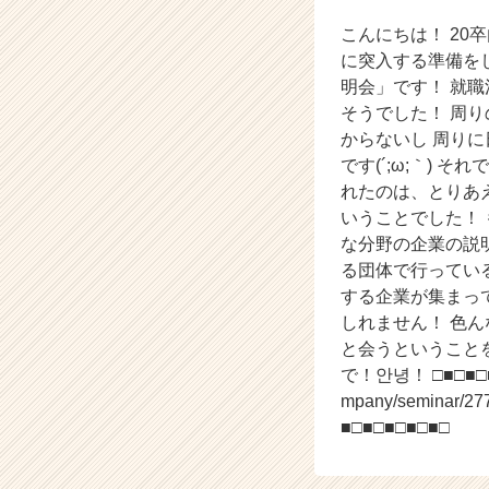
カ
ウ
こんにちは！ 20
ト
に突入する準備を
が
明会」です！ 就
届
そうでした！ 周
く
からないし 周り
就
です(´;ω;｀)
活
サ
れたのは、とりあ
イ
いうことでした！
ト
な分野の企業の説
チ
る団体で行ってい
ア
する企業が集まっ
キ
しれません！ 色
ャ
と会うということ
リ
ア
で！안녕！ □■□■□■□
（C
mpany/seminar/2772
h
■□■□■□■□■□
e
e
r