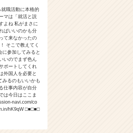
ろ就職活動に本格的
ーマは「就活と説
すよね 私がまさに
ればいいのかも分
って来なかったの
た！ そこで教えてく
会に参加してみると
いいのでまず色ん
サポートしてくれ
は外国人を必要と
てみるのもいいかも
る仕事内容が自分
では今日はここま
n-navi.com/co
/00m.in/hK9qW □■□■□