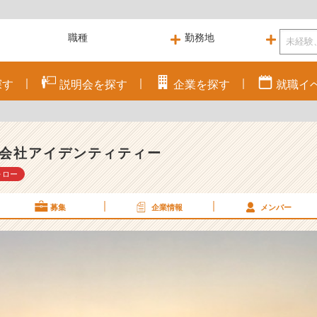
探す
説明会を
探す
企業を
探す
就職
イ
会社アイデンティティー
ォロー
募集
企業情報
メンバー