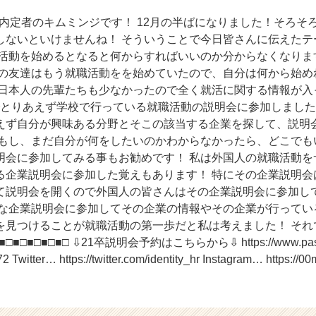
卒内定者のキムミンジです！ 12月の半ばになりました！そろそ
しないといけませんね！ そういうことで今日皆さんに伝えたテ
職活動を始めるとなると何からすればいいのか分からなくなりま
りの友達はもう就職活動をを始めていたので、自分は何から始め
に日本人の先輩たちも少なかったので全く就活に関する情報が入
 それでとりあえず学校で行っている就職活動の説明会に参加しまし
えず自分が興味ある分野とそこの該当する企業を探して、説明
 もし、まだ自分が何をしたいのかわからなかったら、どこでも
明会に参加してみる事もお勧めです！ 私は外国人の就職活動を
る企業説明会に参加した覚えもあります！ 特にその企業説明会
て説明会を開くので外国人の皆さんはその企業説明会に参加し
んな企業説明会に参加してその企業の情報やその企業が行ってい
を見つけることが就職活動の第一歩だと私は考えました！ それ
■□■□■□■□ ⇩21卒説明会予約はこちらから⇩ https://www.passio
 Twitter… https://twitter.com/identity_hr Instagram… https:/