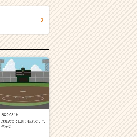
2022.08.19
球児の如くは駆け回れない老
体かな