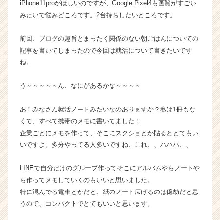
iPhone11proがほしいのですが、Google Pixel4も画質がすごい
が
みたいで悩みどころです。2台持ちしたいところです。
届
く
前回、ブログの趣旨とまったく関係のない朝ごはんについての
就
記事を書いてしまったので今回は就活について書きたいです
活
サ
ね。
イ
ト
う～～～～～ん、なにがあるかな～～～～
チ
ア
あ！みなさん就活ノートみたいなのありますか？私は1冊もな
キ
くて、すべて携帯のメモに書いてました！
ャ
企業ごとにメモを作って、そこにスクショとか貼るととてもい
リ
ア
いですよ。多分やってる人多いですね、これ、、ハハハ、、
（C
h
LINEで自分だけのグループ作ってそこにアルバムやらノートや
e
ら作ってメモしていくのもいいと思いました。
e
特に混んでる電車とかだと、紙のノート広げるのは億劫だと思
r
うので、コンパクトでとてもいいと思います。
C
a