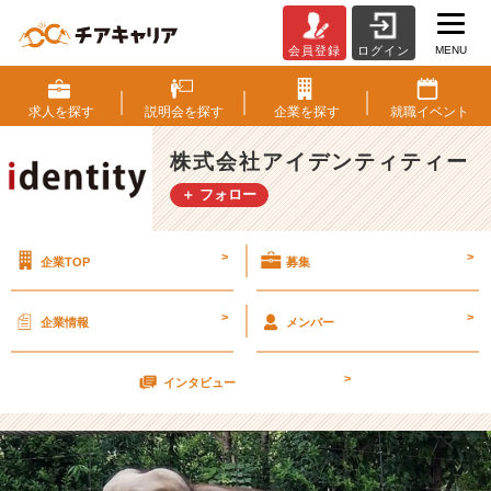
MENU
会員登録
ログイン
就
活
ノ
求人を
探す
説明会を
探す
企業を
探す
就職
イベント
ー
ト
株式会社アイデンティティー
【株
＋ フォロー
式
会
社
>
>
企業TOP
募集
ア
イ
デ
>
>
企業情報
メンバー
ン
テ
>
ィ
インタビュー
テ
ィ
ー
の