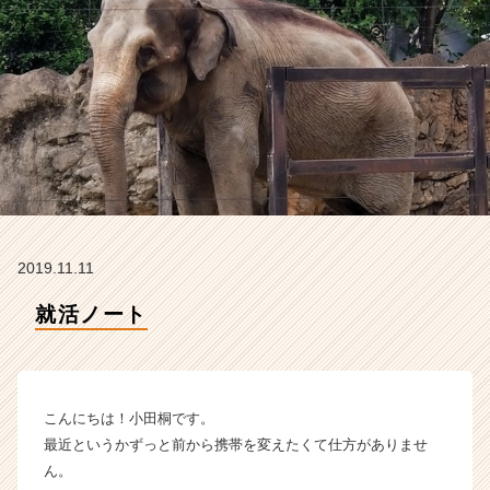
タ
イ
ム
ラ
イ
ン】
|
ベ
ン
チ
ャ
ー・
2019.11.11
成
長
就活ノート
企
業
か
ら
こんにちは！小田桐です。
ス
カ
最近というかずっと前から携帯を変えたくて仕方がありませ
ウ
ん。
ト