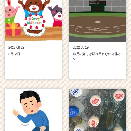
2022.08.22
2022.08.19
8月22日
球児の如くは駆け回れない老体か
な