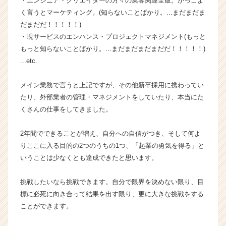
・エンジニア・クリエイターの方々の集客関連全般。かっこよ
r）
く言うとマーケティング。(知らないことばかり。...まだまだま
だまだだ！！！！！)
・現サービスのエンハンス・プロジェクトマネジメント(もっと
もっと知らないことばかり。...まだまだまだまだだ！！！！！)
...etc.
メイン業務で言うと上記ですが、その他新卒採用に携わってい
たり、外部業者の管理・マネジメントをしていたり、本当にた
くさんの仕事をしてきました。
2年間でできることが増え、自分への自信がつき、そして何よ
りここに入る目的の2つのうちの1つ、「起業の勇気を得る」と
いうことは少なくとも達成できたと思います。
挑戦したいなら挑戦できます。自分で限界を決めない限り、目
標に必死に向き合って結果を出す限り、更に大きな挑戦をする
ことができます。