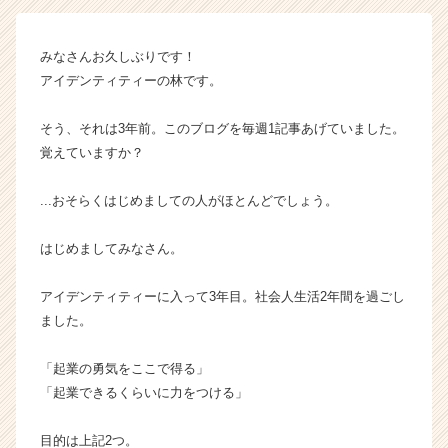
イ
ン】
みなさんお久しぶりです！
|
アイデンティティーの林です。
ベ
ン
チ
そう、それは3年前。このブログを毎週1記事あげていました。
ャ
覚えていますか？
ー・
成
...おそらくはじめましての人がほとんどでしょう。
長
企
はじめましてみなさん。
業
か
ら
アイデンティティーに入って3年目。社会人生活2年間を過ごし
ス
ました。
カ
ウ
「起業の勇気をここで得る」
ト
「起業できるくらいに力をつける」
が
届
く
目的は上記2つ。