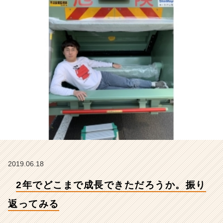
っ
て
み
る
【株
式
会
社
ア
イ
デ
ン
テ
ィ
テ
ィ
2019.06.18
ー
の
2年でどこまで成長できただろうか。振り
タ
イ
返ってみる
ム
ラ