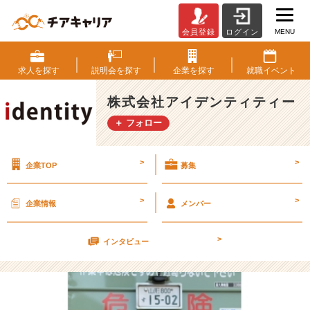
MENU
会員登録
ログイン
2
年
で
求人を
探す
説明会を
探す
企業を
探す
就職
イベント
ど
こ
株式会社アイデンティティー
ま
＋ フォロー
で
成
長
>
>
企業TOP
募集
で
き
た
>
>
企業情報
メンバー
だ
ろ
>
う
インタビュー
か。
振
り
返