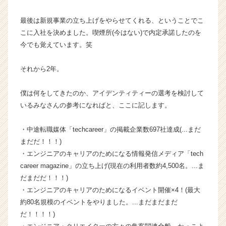
就
活
最後は新規事業の立ち上げをやらせてくれる、ということでこ
サ
こに入社を決めました。喫煙所(今はない)で内定承諾したのを
イ
今でも覚えています。笑
ト
チ
それから2年。
ア
キ
ャ
僕は何をしてきたのか、アイデンティティーの選考を検討して
リ
いるみなさんの参考になればと、ここに記します。
ア
（C
・中途転職媒体「techcareer」の掲載企業数697社達成(...まだ
h
まだだ！！！)
e
・エンジニアのキャリアのためになる情報発信メディア「tech
e
r
career magazine」の立ち上げ(現在の利用者数約4,500名。...ま
C
だまだだ！！！)
a
・エンジニアのキャリアのためになるイベント開催×4！(最大
r
約80名規模のイベントをやりました。...まだまだまだ
e
だ！！！！)
e