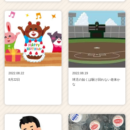
2022.08.22
2022.08.19
8月22日
球児の如くは駆け回れない老体か
な