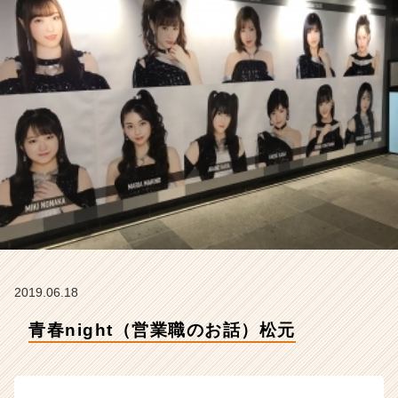
ア
イ
デ
ン
テ
ィ
テ
ィ
ー
の
タ
イ
ム
ラ
イ
ン】
2019.06.18
|
ベ
青春night（営業職のお話）松元
ン
チ
ャ
ー・