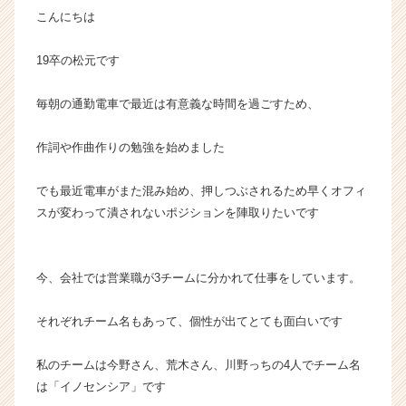
こんにちは
成
長
企
19卒の松元です
業
か
毎朝の通勤電車で最近は有意義な時間を過ごすため、
ら
ス
作詞や作曲作りの勉強を始めました
カ
ウ
ト
でも最近電車がまた混み始め、押しつぶされるため早くオフィ
が
スが変わって潰されないポジションを陣取りたいです
届
く
就
今、会社では営業職が3チームに分かれて仕事をしています。
活
サ
それぞれチーム名もあって、個性が出てとても面白いです
イ
ト
チ
私のチームは今野さん、荒木さん、川野っちの4人でチーム名
ア
は「イノセンシア」です
キ