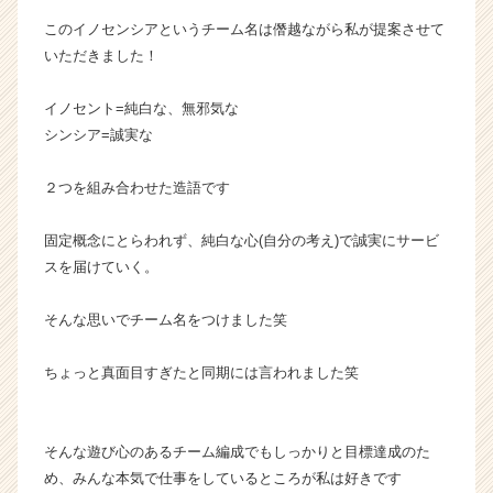
ャ
このイノセンシアというチーム名は僭越ながら私が提案させて
リ
いただきました！
ア
（C
h
イノセント=純白な、無邪気な
e
シンシア=誠実な
e
r
２つを組み合わせた造語です
C
a
固定概念にとらわれず、純白な心(自分の考え)で誠実にサービ
r
スを届けていく。
e
e
r）
そんな思いでチーム名をつけました笑
ちょっと真面目すぎたと同期には言われました笑
そんな遊び心のあるチーム編成でもしっかりと目標達成のた
め、みんな本気で仕事をしているところが私は好きです