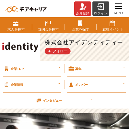
MENU
会員登録
ログイン
青
春
n
求人を
探す
説明会を
探す
企業を
探す
就職
イベント
i
g
株式会社アイデンティティー
h
＋ フォロー
t
（営
業
>
>
企業TOP
募集
職
の
お
>
>
企業情報
メンバー
話）
松
>
元
インタビュー
【株
式
会
社