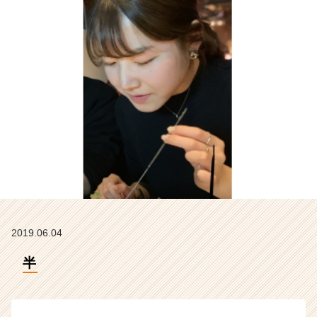
イ
ン】
|
ベ
ン
チ
ャ
ー・
成
長
企
業
か
ら
ス
カ
2019.06.04
ウ
ト
半
が
届
く
就