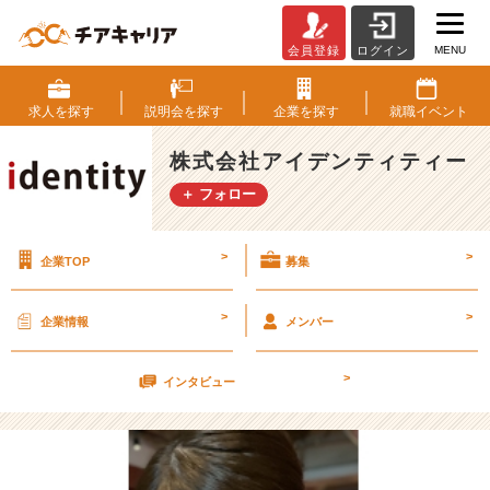
MENU
会員登録
ログイン
半
【株
式
求人を
探す
説明会を
探す
企業を
探す
就職
イベント
会
社
株式会社アイデンティティー
ア
＋ フォロー
イ
デ
ン
>
>
企業TOP
募集
テ
ィ
テ
>
>
企業情報
メンバー
ィ
ー
>
の
インタビュー
タ
イ
ム
ラ