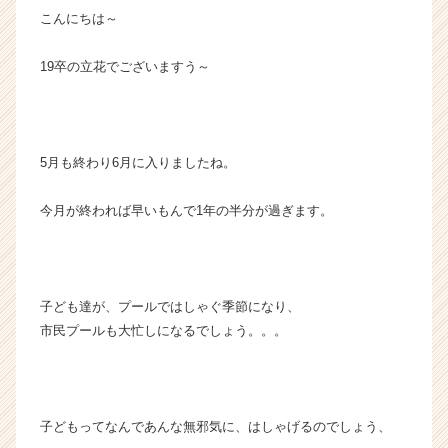
こんにちは～
活
サ
イ
19卒の立花でございますう～
ト
チ
ア
キ
5月も終わり6月に入りましたね。
ャ
リ
ア
今月が終われば早いもんで1年の半分が過ぎます。
（C
h
e
e
子ども達が、プールではしゃぐ季節になり、
r
市民プールも大忙しになるでしょう。。。
C
a
r
e
e
子どもってなんであんな無邪気に、はしゃげるのでしょう、
r）