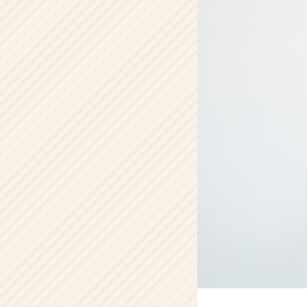
ン
テ
ィ
テ
ィ
ー
の
タ
イ
ム
ラ
イ
ン】
|
ベ
ン
チ
ャ
ー・
成
長