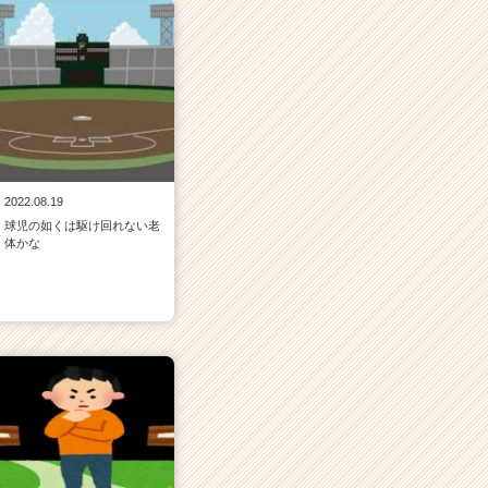
2022.08.19
球児の如くは駆け回れない老
体かな