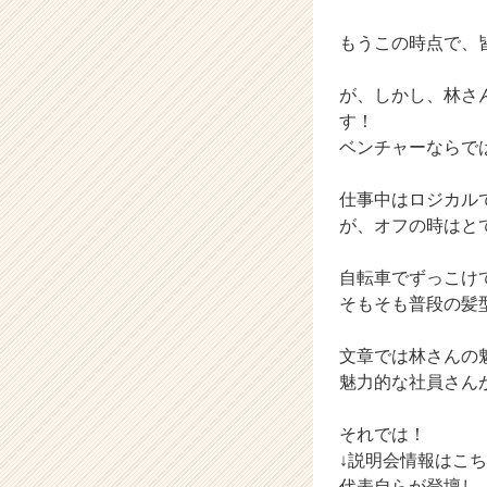
（C
もうこの時点で、
h
e
e
が、しかし、林さ
r
す！
C
ベンチャーならで
a
r
仕事中はロジカル
e
が、オフの時はと
e
r）
自転車でずっこけ
そもそも普段の髪
文章では林さんの
魅力的な社員さん
それでは！
↓説明会情報はこち
代表自らが登壇し