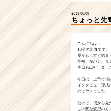
企
業
か
2019.05.08
ら
ちょっと先
ス
カ
ウ
ト
が
こんにちは！
届
18卒の水野です。
く
夏がもうすぐ始ま
就
半袖、短パン、サ
活
本日も出社しまし
サ
イ
今日は、上司で僕
ト
チ
インタビュー形式
ア
のでヤメました！
キ
ャ
なので、僕から見
リ
この変な髪型の方
ア