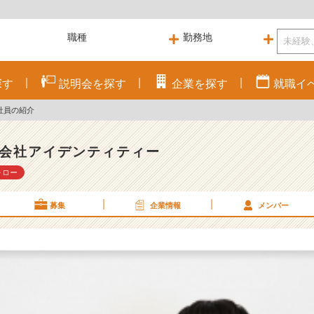
探す
説明会を
探す
企業を
探す
就職
イ
社員の紹介
会社アイデンティティー
ォロー
募集
企業情報
メンバー