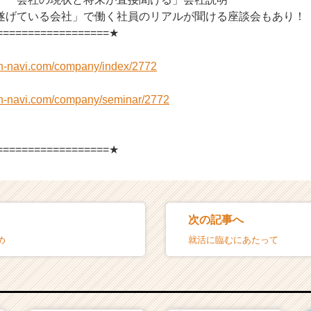
遂げている会社」で働く社員のリアルが聞ける座談会もあり！
==================★
on-navi.com/company/index/2772
on-navi.com/company/seminar/2772
】
==================★
次の記事へ
め
就活に臨むにあたって