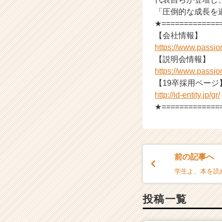
「圧倒的な成長を
★=============
【会社情報】
https://www.passi
【説明会情報】
https://www.passi
【19卒採用ページ
http://id-entity.jp/gr/
★=============
前の記事へ
学生よ、本を読
投稿一覧