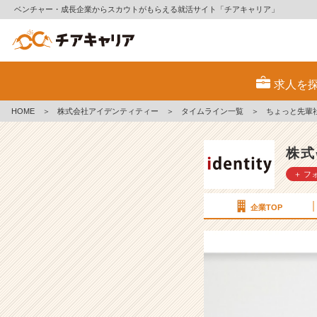
ベンチャー・成長企業からスカウトがもらえる就活サイト「チアキャリア」
ち
ょ
求人を
っ
と
HOME
＞
株式会社アイデンティティー
＞
タイムライン一覧
＞
ちょっと先輩
先
輩
社
株式
員
＋ フ
の
紹
介
企業TOP
【株
式
会
社
ア
イ
デ