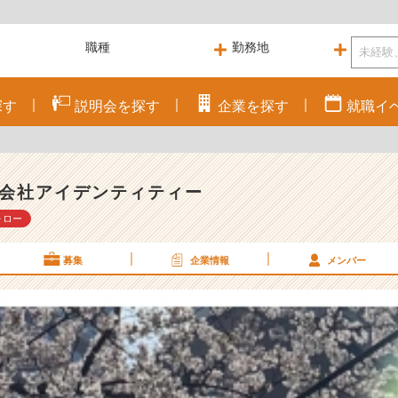
探す
説明会を
探す
企業を
探す
就職
イ
会社アイデンティティー
ォロー
募集
企業情報
メンバー