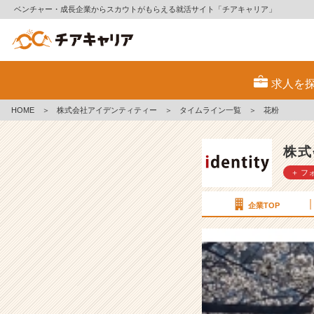
ベンチャー・成長企業からスカウトがもらえる就活サイト「チアキャリア」
花
粉
求人を
【株
式
HOME
＞
株式会社アイデンティティー
＞
タイムライン一覧
＞
花粉
会
社
ア
株式
イ
＋ フ
デ
ン
テ
企業TOP
ィ
テ
ィ
ー
の
タ
イ