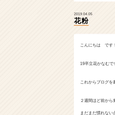
届
く
就
2019.04.05
活
花粉
サ
イ
ト
チ
ア
こんにちは です
キ
ャ
リ
19卒立花かなむで
ア
（C
h
これからブログを
e
e
r
C
２週間ほど前から
a
r
まだまだ慣れない
e