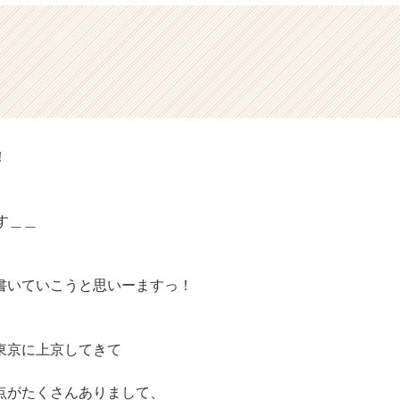
！
す＿＿
書いていこうと思いーますっ！
東京に上京してきて
点がたくさんありまして、