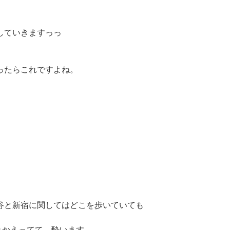
していきますっっ
ったらこれですよね。
谷と新宿に関してはどこを歩いていても
れかえってて、酔います...