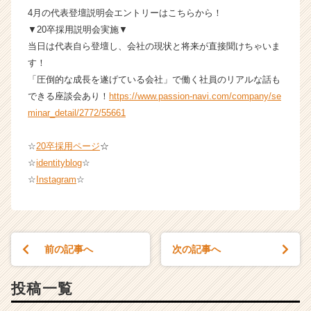
4月の代表登壇説明会エントリーはこちらから！
▼20卒採用説明会実施▼
当日は代表自ら登壇し、会社の現状と将来が直接聞けちゃいま
す！
「圧倒的な成長を遂げている会社」で働く社員のリアルな話も
できる座談会あり！
https://www.passion-navi.com/company/se
minar_detail/2772/55661
☆
20卒採用ページ
☆
☆
identityblog
☆
☆
Instagram
☆
前の記事へ
次の記事へ
投稿一覧