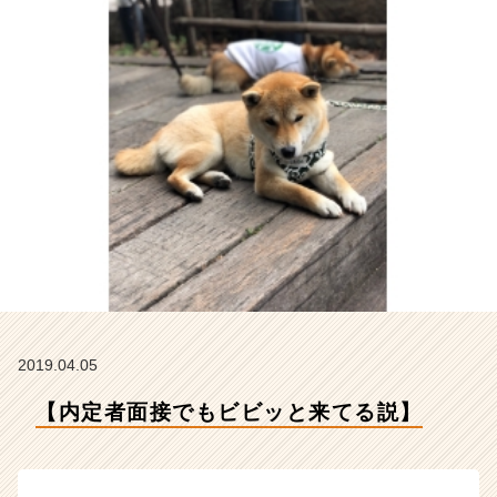
ア
イ
デ
ン
テ
ィ
テ
ィ
ー
の
タ
イ
ム
ラ
イ
ン】
2019.04.05
|
ベ
【内定者面接でもビビッと来てる説】
ン
チ
ャ
ー・