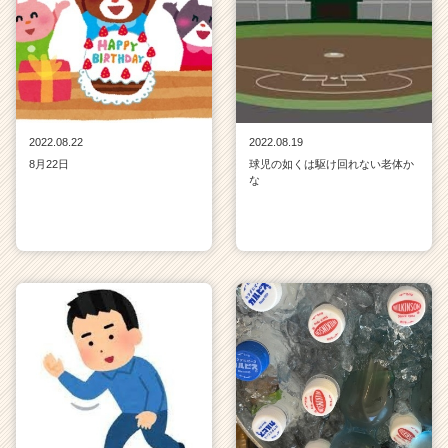
2022.08.22
2022.08.19
8月22日
球児の如くは駆け回れない老体か
な