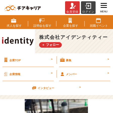
MENU
会員登録
ログイン
【内
定
者
求人を
探す
説明会を
探す
企業を
探す
就職
イベント
面
接
株式会社アイデンティティー
で
＋ フォロー
も
ビ
ビ
>
>
企業TOP
募集
ッ
と
来
>
>
企業情報
メンバー
て
る
>
説】
インタビュー
【株
式
会
社