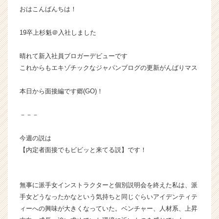
おはこんばんちは！
成
長
企
19卒上杉魁＠入社しました
業
か
晴れて新入社員ブロガーデビューです
ら
これからもエキゾチックなジャパンブログの更新がんばりマス
ス
カ
本日から面接編です郷(GO)！
ウ
ト
が
－－－
届
く
今週の説は
就
【内定者面接でもビビッと来てる説】です！
活
サ
イ
ト
無事に派手女インストラクターと個別説明会を終えた私は、派
チ
手女どうなったかなという気持ちと同じぐらいアイデンティテ
ア
ィーへの興味が大きくなっていた。ベンチャー、人材系、上昇
キ