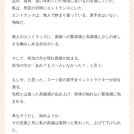
志向、成長、追い求めていた環境に近いものを感じていた。
ャ
私は、所定の日時にエントランスにいた。
リ
エントランスは、無人で静まり返っている。派手女はいない。
ア
地味だ。
（C
h
e
無人のエントランスに、面接への緊張感と高揚感と少しの寂し
e
さを噛みしめる自分がいる。
r
C
そして、担当の方が現れ面接が始まる。
a
担当の方が「あれ？もう一人いなかった？」と言う。
r
e
e
もしや、と思った。スーツ姿の派手女インストラクターが頭を
r）
過る。
先程とは違った高揚感が込み上げ、得体の知れない緊張感に包
まれる。
来なそうだし、始めようか。
その言葉と共に私の高揚は落胆へと変わった。上げて下げられ
た。