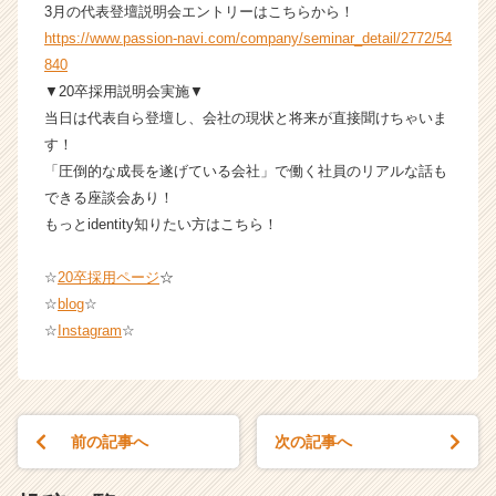
3月の代表登壇説明会エントリーはこちらから！
https://www.passion-navi.com/company/seminar_detail/2772/54
840
▼20卒採用説明会実施▼
当日は代表自ら登壇し、会社の現状と将来が直接聞けちゃいま
す！
「圧倒的な成長を遂げている会社」で働く社員のリアルな話も
できる座談会あり！
もっとidentity知りたい方はこちら！
☆
20卒採用ページ
☆
☆
blog
☆
☆
Instagram
☆
前の記事へ
次の記事へ