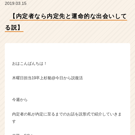
説】
2019.03.15
【株
式
【内定者なら内定先と運命的な出会いして
会
る説】
社
ア
イ
デ
ン
テ
おはこんばんちは！
ィ
テ
ィ
木曜日担当19卒上杉魁@今日から説復活
ー
の
タ
今週から
イ
ム
内定者の私が内定に至るまでのお話を説形式で紹介していきま
ラ
す
イ
ン】
|