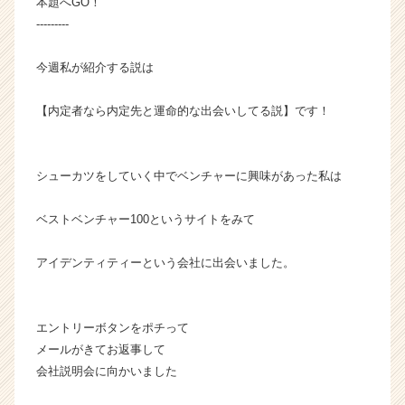
本題へGO！
ベ
---------
ン
チ
今週私が紹介する説は
ャ
ー・
【内定者なら内定先と運命的な出会いしてる説】です！
成
長
企
業
シューカツをしていく中でベンチャーに興味があった私は
か
ら
ベストベンチャー100というサイトをみて
ス
カ
アイデンティティーという会社に出会いました。
ウ
ト
が
届
エントリーボタンをポチって
く
メールがきてお返事して
就
会社説明会に向かいました
活
サ