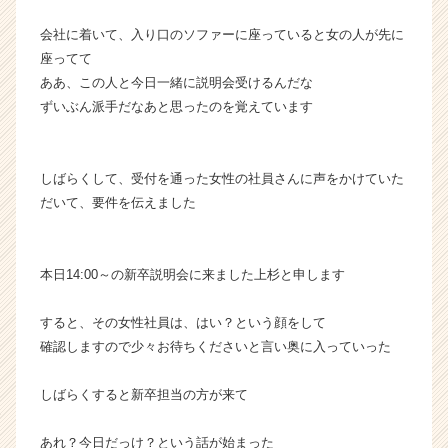
イ
ト
会社に着いて、入り口のソファーに座っていると女の人が先に
チ
座ってて
ア
ああ、この人と今日一緒に説明会受けるんだな
キ
ずいぶん派手だなあと思ったのを覚えています
ャ
リ
ア
しばらくして、受付を通った女性の社員さんに声をかけていた
（C
h
だいて、要件を伝えました
e
e
r
本日14:00～の新卒説明会に来ました上杉と申します
C
a
すると、その女性社員は、はい？という顔をして
r
確認しますので少々お待ちくださいと言い奥に入っていった
e
e
r）
しばらくすると新卒担当の方が来て
あれ？今日だっけ？という話が始まった