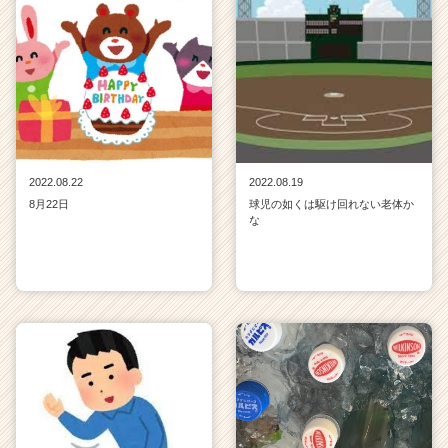
2022.08.22
2022.08.19
8月22日
球児の如くは駆け回れない老体か
な