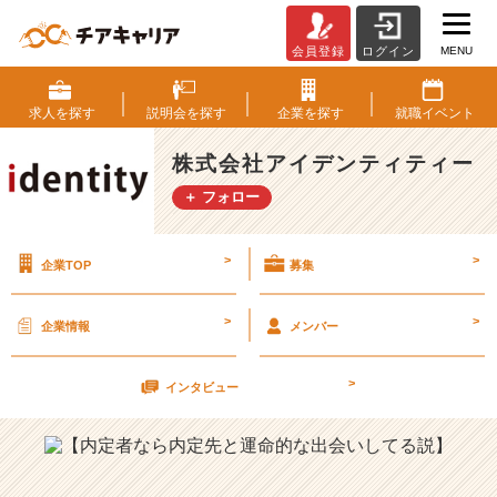
MENU
会員登録
ログイン
【内
定
者
求人を
探す
説明会を
探す
企業を
探す
就職
イベント
な
ら
株式会社アイデンティティー
内
＋ フォロー
定
先
と
>
>
企業TOP
募集
運
命
的
>
>
企業情報
メンバー
な
出
>
会
インタビュー
い
し
て
る