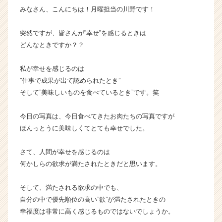
みなさん、こんにちは！月曜担当の川野です！
が
届
く
突然ですが、皆さんが”幸せ”を感じるときは
就
どんなときですか？？
活
サ
私が幸せを感じるのは
イ
”仕事で成果が出て認められたとき”
ト
そして”美味しいものを食べているとき”です。笑
チ
ア
キ
今日の写真は、今日食べてきたお肉たちの写真ですが
ャ
ほんっとうに美味しくてとても幸せでした。
リ
ア
さて、人間が幸せを感じるのは
（C
何かしらの欲求が満たされたときだと思います。
h
e
e
そして、満たされる欲求の中でも、
r
自分の中で優先順位の高い”欲”が満たされたときの
C
幸福度は非常に高く感じるものではないでしょうか。
a