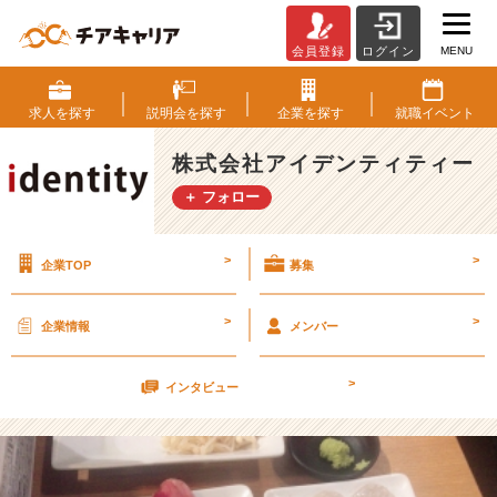
MENU
会員登録
ログイン
「欲」
を
満
求人を
探す
説明会を
探す
企業を
探す
就職
イベント
た
す
株式会社アイデンティティー
【株
＋ フォロー
式
会
社
>
>
企業TOP
募集
ア
イ
デ
>
>
企業情報
メンバー
ン
テ
>
ィ
インタビュー
テ
ィ
ー
の