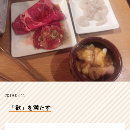
タ
イ
ム
ラ
イ
ン】
|
ベ
ン
チ
ャ
ー・
成
長
企
業
2019.02.11
か
ら
「欲」を満たす
ス
カ
ウ
ト