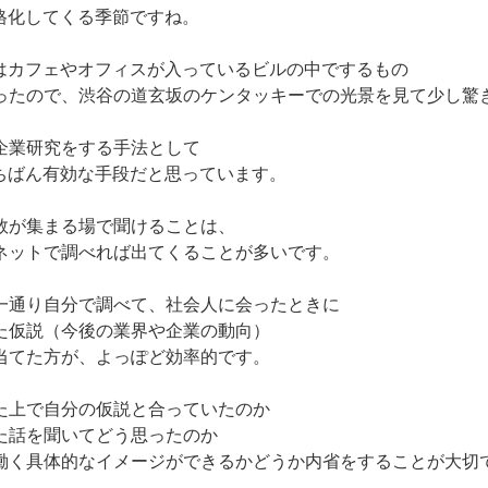
本格化してくる季節ですね。
問はカフェやオフィスが入っているビルの中でするもの
ったので、渋谷の道玄坂のケンタッキーでの光景を見て少し驚
企業研究をする手法として
いちばん有効な手段だと思っています。
数が集まる場で聞けることは、
ネットで調べれば出てくることが多いです。
一通り自分で調べて、社会人に会ったときに
た仮説（今後の業界や企業の動向）
当てた方が、よっぽど効率的です。
た上で自分の仮説と合っていたのか
た話を聞いてどう思ったのか
働く具体的なイメージができるかどうか内省をすることが大切