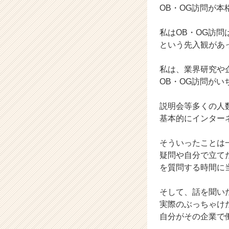
OB・OG訪問が
（C
h
e
私はOB・OG訪
e
という先入観があ
r
C
私は、業界研究や
a
OB・OG訪問が
r
e
説明会等多くの人
e
r）
基本的にインター
そういったことは
疑問や自分で立て
を質問する時間に
そして、話を聞い
実際のぶっちゃけ
自分がその企業で