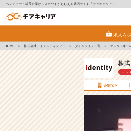
ベンチャー・成長企業からスカウトがもらえる就活サイト「チアキャリア」
ケ
ン
求人を
タ
ッ
HOME
＞
株式会社アイデンティティー
＞
タイムライン一覧
＞
ケンタッキー
キ
ー
の
株式
O
＋ フ
B
訪
問
企業TOP
【株
式
会
社
ア
イ
デ