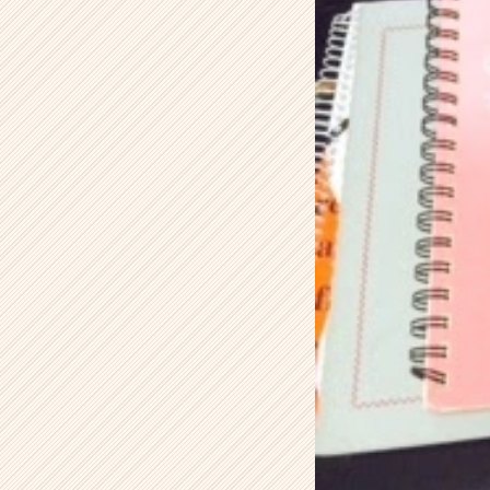
ン
テ
ィ
テ
ィ
ー
の
タ
イ
ム
ラ
イ
ン】
|
ベ
ン
チ
ャ
ー・
成
長