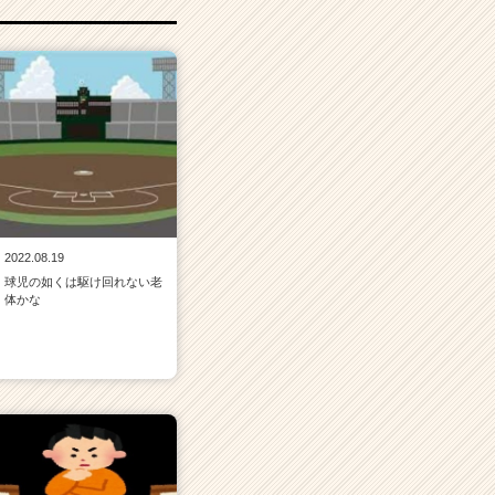
2022.08.19
球児の如くは駆け回れない老
体かな