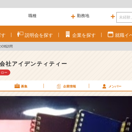
探す
説明会を
探す
企業を
探す
就職
イ
のOB訪問
会社アイデンティティー
ォロー
募集
企業情報
メンバー