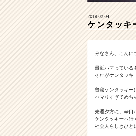
企
業
か
2019.02.04
ら
ケンタッキ
ス
カ
ウ
ト
が
みなさん、こんに
届
く
最近ハマっている
就
それがケンタッキ
活
サ
普段ケンタッキー
イ
ハマりすぎてめち
ト
チ
ア
先週夕方に、辛口
キ
ケンタッキーへ行
ャ
社会人らしきひと
リ
ア