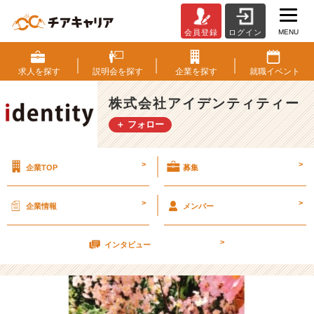
MENU
会員登録
ログイン
研
究
者
求人を
探す
説明会を
探す
企業を
探す
就職
イベント
リ
ス
株式会社アイデンティティー
ペ
＋ フォロー
ク
ト
【株
>
>
企業TOP
募集
式
会
社
>
>
企業情報
メンバー
ア
イ
>
デ
インタビュー
ン
テ
ィ
テ