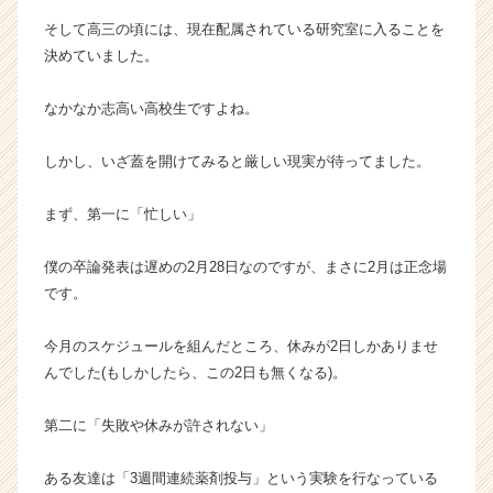
r
そして高三の頃には、現在配属されている研究室に入ることを
C
決めていました。
a
r
e
なかなか志高い高校生ですよね。
e
r）
しかし、いざ蓋を開けてみると厳しい現実が待ってました。
まず、第一に「忙しい」
僕の卒論発表は遅めの2月28日なのですが、まさに2月は正念場
です。
今月のスケジュールを組んだところ、休みが2日しかありませ
んでした(もしかしたら、この2日も無くなる)。
第二に「失敗や休みが許されない」
ある友達は「3週間連続薬剤投与」という実験を行なっている