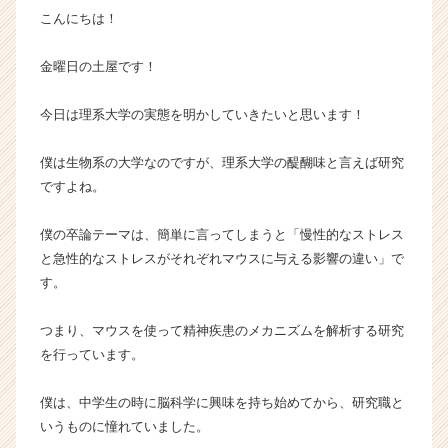
こんにちは！
カ
ウ
ト
金曜日の土屋です！
が
届
今日は理系大学の実態を明かしていきたいと思います！
く
就
僕は生物系の大学なのですが、理系大学の醍醐味と言えば研究
活
ですよね。
サ
イ
ト
僕の卒論テーマは、簡単に言ってしまうと「慢性的なストレス
チ
と急性的なストレスがそれぞれマウスに与える影響の違い」で
ア
す。
キ
ャ
つまり、マウスを使って精神疾患のメカニズムを解析する研究
リ
を行っています。
ア
（C
h
僕は、中学生の時に脳科学に興味を持ち始めてから、研究職と
e
いうものに憧れていました。
e