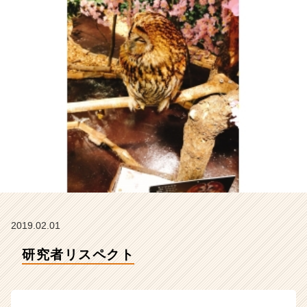
ィ
ー
の
タ
イ
ム
ラ
イ
ン】
|
ベ
ン
チ
ャ
ー・
成
2019.02.01
長
企
研究者リスペクト
業
か
ら
ス