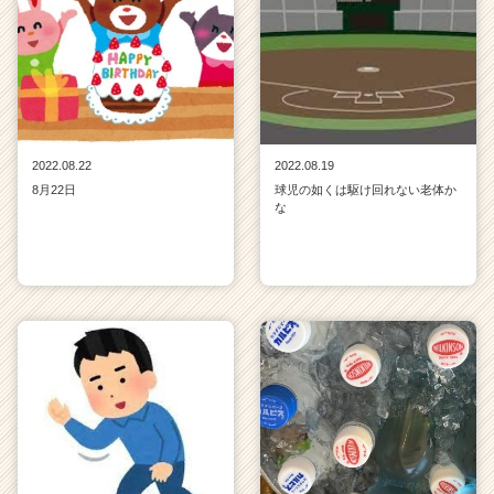
2022.08.22
2022.08.19
8月22日
球児の如くは駆け回れない老体か
な