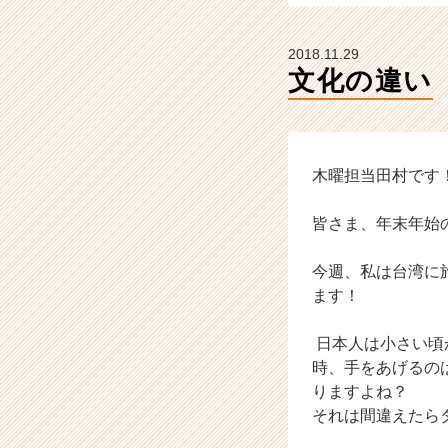
ウ
ト
が
2018.11.29
届
文化の違い
く
就
活
サ
イ
木曜担当田村です
ト
チ
皆さま、年末年始
ア
キ
今週、私は台湾に
ャ
ます！
リ
ア
（C
日本人は小さい頃
h
時、手をあげるの
e
りますよね？
e
それは間違えたら
r
C