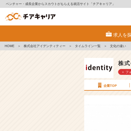
ベンチャー・成長企業からスカウトがもらえる就活サイト「チアキャリア」
文
化
求人を
の
違
HOME
＞
株式会社アイデンティティー
＞
タイムライン一覧
＞
文化の違い
い
【株
式
株式
会
＋ フ
社
ア
イ
企業TOP
デ
ン
テ
ィ
テ
ィ
ー