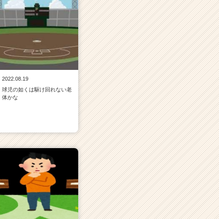
2022.08.19
球児の如くは駆け回れない老
体かな