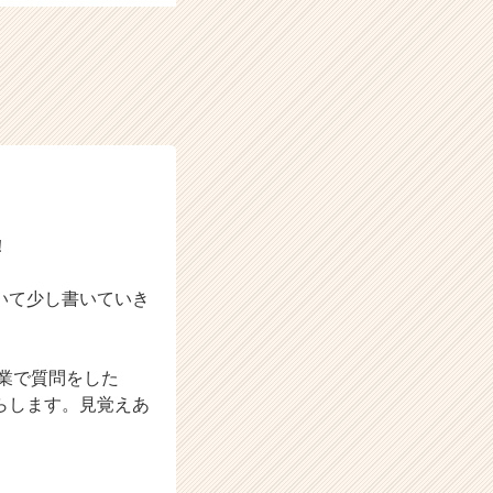
！
いて少し書いていき
業で質問をした
らします。見覚えあ