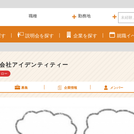
探す
説明会を
探す
企業を
探す
就職
イ
会社アイデンティティー
ォロー
募集
企業情報
メンバー