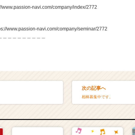
ww.passion-navi.com/company/index/2772
www.passion-navi.com/company/seminar/2772
＿＿＿＿＿＿＿＿＿＿
次の記事へ
相棒募集中です。