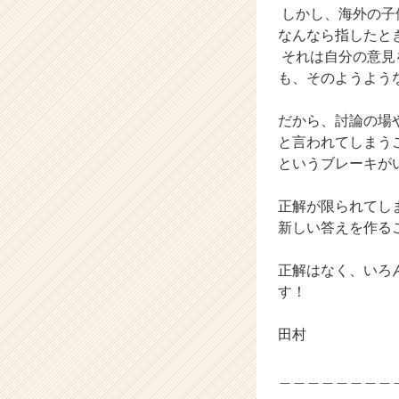
しかし、海外の子
a
なんなら指したと
r
e
それは自分の意見
e
も、そのようよう
r）
だから、討論の場
と言われてしまう
というブレーキが
正解が限られてし
新しい答えを作る
正解はなく、いろ
す！
田村
＿＿＿＿＿＿＿＿