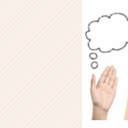
の
タ
イ
ム
ラ
イ
ン】
|
ベ
ン
チ
ャ
ー・
成
長
企
業
か
ら
ス
カ