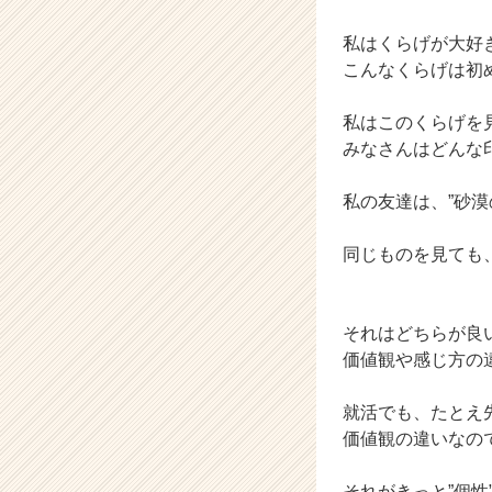
C
私はくらげが大好
a
r
こんなくらげは初
e
e
私はこのくらげを
r）
みなさんはどんな
私の友達は、”砂漠
同じものを見ても
それはどちらが良
価値観や感じ方の
就活でも、たとえ
価値観の違いなの
それがきっと”個性