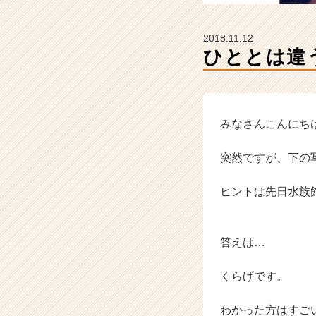
カ
ウ
ト
2018.11.12
が
ひととは違
届
く
就
活
サ
みなさんこんにち
イ
ト
突然ですが、下の
チ
ア
ヒントは先日水族
キ
ャ
リ
ア
答えは…
（C
h
くらげです。
e
e
わかった方はすご
r