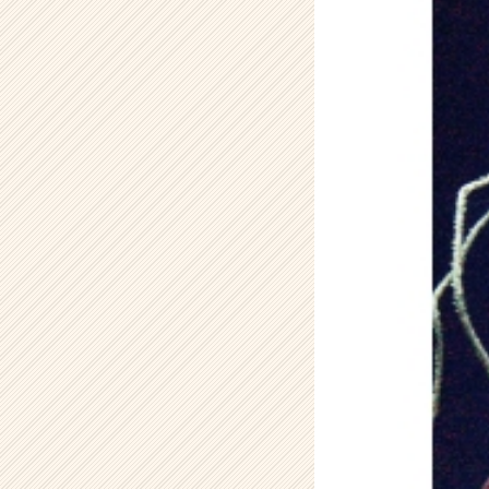
ー
の
タ
イ
ム
ラ
イ
ン】
|
ベ
ン
チ
ャ
ー・
成
長
企
業
か
ら
ス