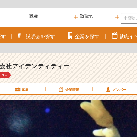
探す
説明会を
探す
企業を
探す
就職
イ
会社アイデンティティー
ォロー
募集
企業情報
メンバー