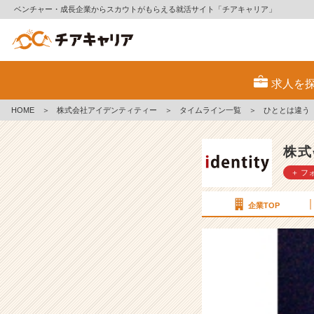
ベンチャー・成長企業からスカウトがもらえる就活サイト「チアキャリア」
ひ
と
求人を
と
は
HOME
＞
株式会社アイデンティティー
＞
タイムライン一覧
＞
ひととは違う
違
う
【株
株式
式
＋ フ
会
社
ア
企業TOP
イ
デ
ン
テ
ィ
テ
ィ