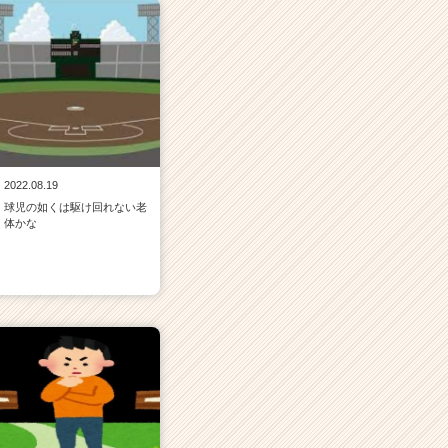
2022.08.19
球児の如くは駆け回れない老
体かな