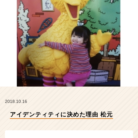
社
ア
イ
デ
ン
テ
ィ
テ
ィ
ー
の
タ
イ
ム
ラ
イ
2018.10.16
ン】
|
アイデンティティに決めた理由 松元
ベ
ン
チ
ャ