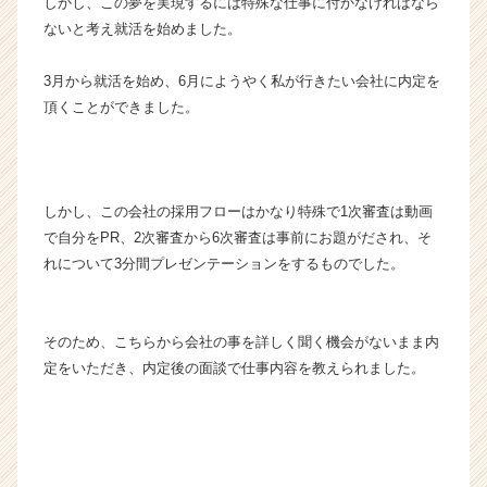
しかし、この夢を実現するには特殊な仕事に付かなければなら
キ
ないと考え就活を始めました。
ャ
リ
3月から就活を始め、6月にようやく私が行きたい会社に内定を
ア
（C
頂くことができました。
h
e
e
r
しかし、この会社の採用フローはかなり特殊で1次審査は動画
C
で自分をPR、2次審査から6次審査は事前にお題がだされ、そ
a
れについて3分間プレゼンテーションをするものでした。
r
e
e
r）
そのため、こちらから会社の事を詳しく聞く機会がないまま内
定をいただき、内定後の面談で仕事内容を教えられました。