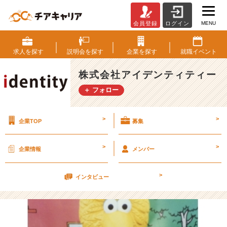
MENU
会員登録
ログイン
ア
イ
デ
求人を
探す
説明会を
探す
企業を
探す
就職
イベント
ン
テ
株式会社アイデンティティー
ィ
＋ フォロー
テ
ィ
に
>
>
企業TOP
募集
決
め
た
>
>
企業情報
メンバー
理
由
>
松
インタビュー
元
【株
式
会