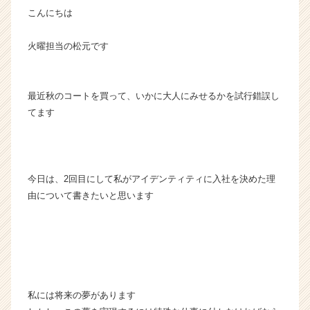
こんにちは
ー・
成
長
火曜担当の松元です
企
業
か
最近秋のコートを買って、いかに大人にみせるかを試行錯誤し
ら
てます
ス
カ
ウ
ト
が
今日は、2回目にして私がアイデンティティに入社を決めた理
届
由について書きたいと思います
く
就
活
サ
イ
ト
チ
私には将来の夢があります
ア