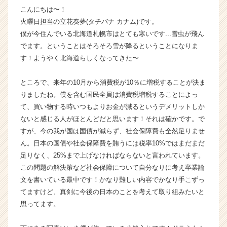
こんにちは〜！
就
活
火曜日担当の立花奏夢(タチバナ カナム)です。
サ
僕が今住んでいる北海道札幌市はとても寒いです...雪虫が飛ん
イ
でます。ということはそろそろ雪が降るということになりま
ト
す！ようやく北海道らしくなってきた〜
チ
ア
ところで、来年の10月から消費税が10％に増税することが決ま
キ
りましたね。僕を含む国民全員は消費税増税することによっ
ャ
リ
て、買い物する時いつもよりお金が減るというデメリットしか
ア
ないと感じる人がほとんどだと思います！それは確かです。で
（C
すが、今の我が国は国債が減らず、社会保障費も全然足りませ
h
ん。日本の国債や社会保障費を賄うには税率10%ではまだまだ
e
足りなく、25%まで上げなければならないと言われています。
e
この問題の解決策など社会保障について自分なりに考え卒業論
r
文を書いている最中です！かなり難しい内容でかなり手こずっ
C
a
てますけど、真剣に今後の日本のことを考えて取り組みたいと
r
思ってます。
e
e