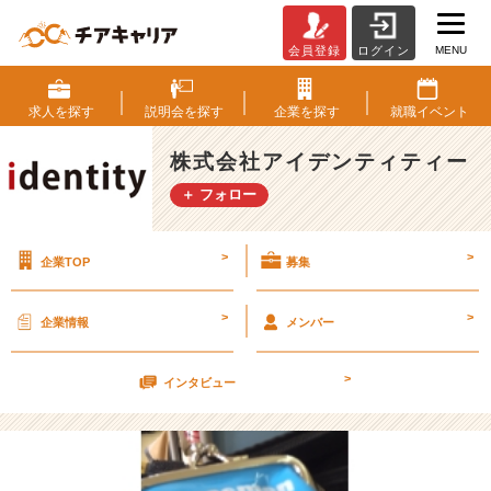
MENU
会員登録
ログイン
卒
論
【株
求人を
探す
説明会を
探す
企業を
探す
就職
イベント
式
会
株式会社アイデンティティー
社
＋ フォロー
ア
イ
デ
>
>
企業TOP
募集
ン
テ
ィ
>
>
企業情報
メンバー
テ
ィ
>
ー
インタビュー
の
タ
イ
ム