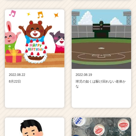
2022.08.22
2022.08.19
8月22日
球児の如くは駆け回れない老体か
な