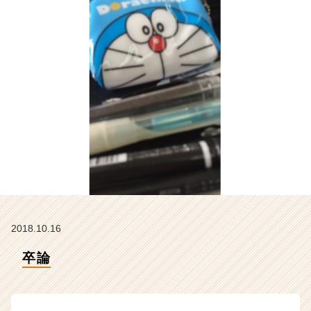
ラ
イ
ン】
|
ベ
ン
チ
ャ
ー・
成
長
企
業
か
ら
ス
2018.10.16
カ
ウ
卒論
ト
が
届
く