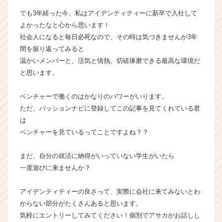
e
でも3年経った今、私はアイデンティティーに新卒で入社して
r
よかったなと心から思います！
C
社会人になると毎日必死なので、その時は気づきませんが3年
a
r
間を振り返ってみると
e
温かいメンバーと、活気と情熱。切磋琢磨できる最高な環境だ
e
と思います。
r）
ベンチャーで働くのはかなりのパワーがいります。
ただ、パッションナビに登録してこの記事を見てくれている君
は
ベンチャーを見ているってことですよね？？
まだ、自分の就活に納得がいっていない学生がいたら
一度遊びに来ませんか？
アイデンティティーの良さって、実際に会社に来てみないとわ
からない部分がたくさんあると思います。
気軽にエントリーしてみてください！個別でアサカがお話しし