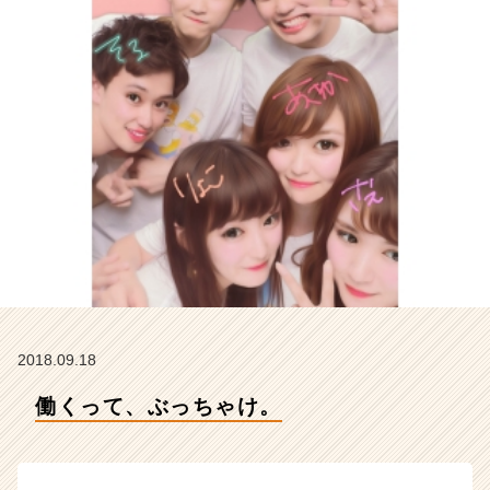
テ
ィ
ー
の
タ
イ
ム
ラ
イ
ン】
|
ベ
ン
チ
ャ
ー・
2018.09.18
成
長
働くって、ぶっちゃけ。
企
業
か
ら