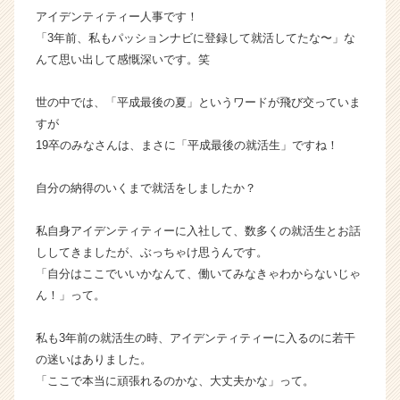
アイデンティティー人事です！
ス
カ
「3年前、私もパッションナビに登録して就活してたな〜」な
ウ
んて思い出して感慨深いです。笑
ト
が
世の中では、「平成最後の夏」というワードが飛び交っていま
届
すが
く
19卒のみなさんは、まさに「平成最後の就活生」ですね！
就
活
サ
自分の納得のいくまで就活をしましたか？
イ
ト
私自身アイデンティティーに入社して、数多くの就活生とお話
チ
ししてきましたが、ぶっちゃけ思うんです。
ア
「自分はここでいいかなんて、働いてみなきゃわからないじゃ
キ
ん！」って。
ャ
リ
ア
私も3年前の就活生の時、アイデンティティーに入るのに若干
（C
の迷いはありました。
h
「ここで本当に頑張れるのかな、大丈夫かな」って。
e