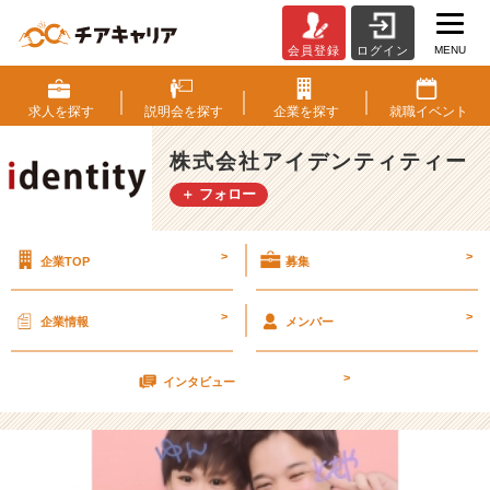
MENU
会員登録
ログイン
働
く
っ
求人を
探す
説明会を
探す
企業を
探す
就職
イベント
て、
ぶ
株式会社アイデンティティー
っ
＋ フォロー
ち
ゃ
け。
>
>
企業TOP
募集
【株
式
会
>
>
企業情報
メンバー
社
ア
>
イ
インタビュー
デ
ン
テ
ィ