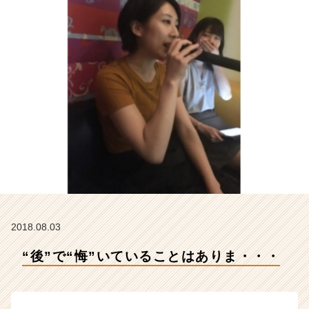
ィ
テ
ィ
ー
の
タ
イ
ム
ラ
イ
ン】
|
ベ
ン
チ
ャ
2018.08.03
ー・
成
“後”で“悔”いていることはありま・・・
長
企
業
か