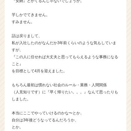
『安納』とかくるんじゃないでしょうか。
e
e
芋しかでてきません。
r
すみません。
C
a
r
話は戻りまして、
e
私が入社したのがなんだか3年前くらいのような気もしていま
e
すが、
r）
『この人に任せれば大丈夫と思ってもらえるような事務になる
こと』
を目標として4月を迎えました。
もちろん最初は慣れない社会のルール・業務・人間関係
（人見知りです）に『早く帰りたい。。。』なんて思ったりも
しました。
本当にここでやっていけるのかな〜とか、
自分は3年後どうなってるんだろうか、
とか。