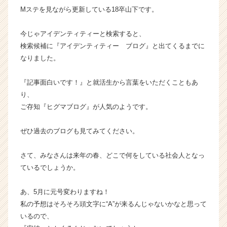
Mステを見ながら更新している18卒山下です。
ら
ス
カ
今じゃアイデンティティーと検索すると、
ウ
検索候補に『アイデンティティー ブログ』と出てくるまでに
ト
なりました。
が
届
『記事面白いです！』と就活生から言葉をいただくこともあ
く
り、
就
活
ご存知『ヒグマブログ』が人気のようです。
サ
イ
ぜひ過去のブログも見てみてください。
ト
チ
さて、みなさんは来年の春、どこで何をしている社会人となっ
ア
ているでしょうか。
キ
ャ
リ
あ、5月に元号変わりますね！
ア
私の予想はそろそろ頭文字に“A”が来るんじゃないかなと思って
（C
いるので、
h