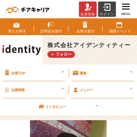
MENU
会員登録
ログイン
“後”で“悔”い
て
い
求人を
探す
説明会を
探す
企業を
探す
就職
イベント
る
こ
株式会社アイデンティティー
と
＋ フォロー
は
あ
り
>
>
企業TOP
募集
ま・・・
【株
式
>
>
企業情報
メンバー
会
社
>
ア
インタビュー
イ
デ
ン
テ