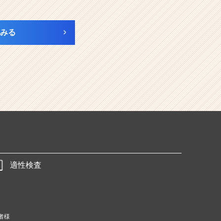
みる
適性検査
者様