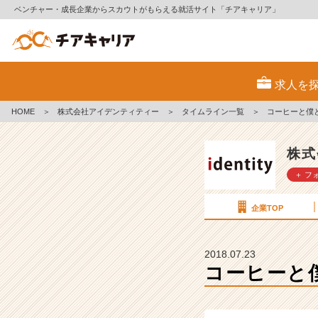
ベンチャー・成長企業からスカウトがもらえる就活サイト「チアキャリア」
コ
ー
求人を
ヒ
ー
HOME
＞
株式会社アイデンティティー
＞
タイムライン一覧
＞
コーヒーと僕
と
僕
と、
株式
時々
＋ フ
さ
ん
ま
企業TOP
【株
式
会
2018.07.23
社
コーヒーと
ア
イ
デ