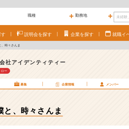
探す
説明会を
探す
企業を
探す
就職
イ
と、時々さんま
会社アイデンティティー
ォロー
募集
企業情報
メンバー
僕と、時々さんま