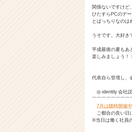
（C
関係ないですけど
h
ひたすらPCのデ
e
とばっちりなのは
e
r
うそです。大好き
C
a
r
平成最後の夏もあ
e
楽しみましょう！
e
r）
代表自ら登壇し、
◎ identity 会
￣￣￣￣￣￣￣￣
7月は随時開催
ご都合の良い日に
※当日は働く社員