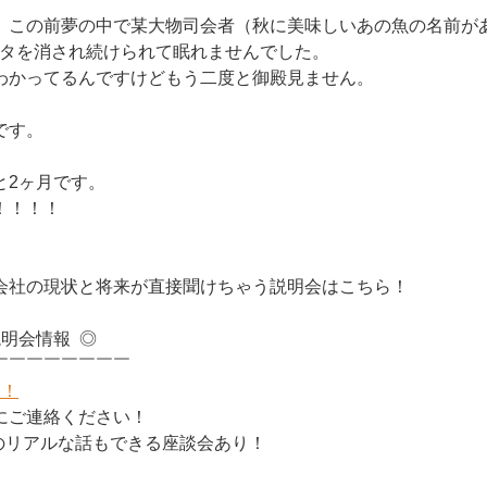
、この前夢の中で某大物司会者（秋に美味しいあの魚の名前が
ータを消され続けられて眠れませんでした。
わかってるんですけどもう二度と御殿見ません。
です。
と2ヶ月です。
！！！！
会社の現状と将来が直接聞けちゃう説明会はこちら！
社説明会情報 ◎
￣￣￣￣￣￣￣￣
中！
ご連絡ください！
のリアルな話もできる座談会あり！