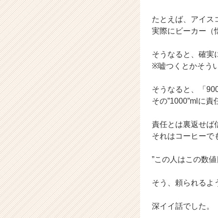
企
業
たとえば、アイスコ
か
実際にビーカー（懐
ら
ス
カ
そうなると、確実に
ウ
※嘘つくとかそう
ト
が
そうなると、「90
届
その”1000”ml
く
就
責任とは裏返せば
活
サ
それはコーヒーで
イ
ト
”この人はこの数値
チ
ア
そう、頼られるよ
キ
ャ
深イイ話でした。
リ
ア