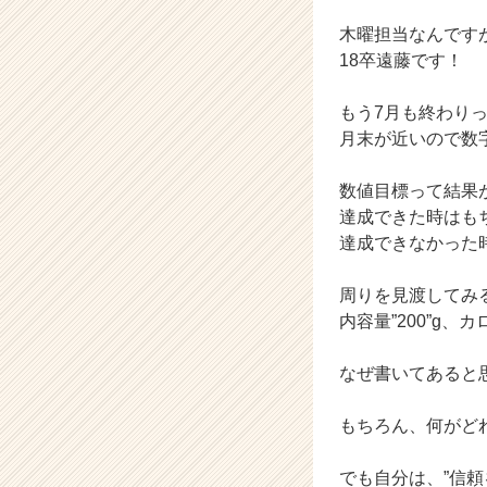
ン
木曜担当なんです
テ
ィ
18卒遠藤です！
テ
ィ
もう7月も終わり
ー
月末が近いので数
の
タ
数値目標って結果
イ
達成できた時はも
ム
ラ
達成できなかった
イ
ン】
周りを見渡してみ
|
内容量”200”g、カロ
ベ
ン
なぜ書いてあると
チ
ャ
ー・
もちろん、何がど
成
長
でも自分は、”信