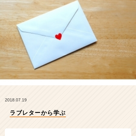
テ
ィ
ー
の
タ
イ
ム
ラ
イ
ン】
|
ベ
ン
チ
ャ
ー・
2018.07.19
成
長
ラブレターから学ぶ
企
業
か
ら