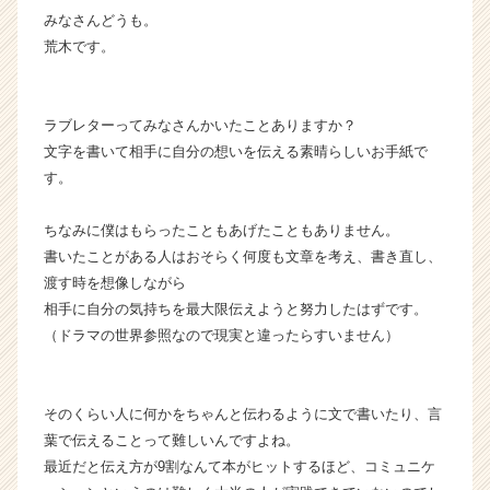
みなさんどうも。
ス
カ
荒木です。
ウ
ト
が
ラブレターってみなさんかいたことありますか？
届
文字を書いて相手に自分の想いを伝える素晴らしいお手紙で
く
す。
就
活
サ
ちなみに僕はもらったこともあげたこともありません。
イ
書いたことがある人はおそらく何度も文章を考え、書き直し、
ト
渡す時を想像しながら
チ
相手に自分の気持ちを最大限伝えようと努力したはずです。
ア
（ドラマの世界参照なので現実と違ったらすいません）
キ
ャ
リ
ア
そのくらい人に何かをちゃんと伝わるように文で書いたり、言
（C
葉で伝えることって難しいんですよね。
h
最近だと伝え方が9割なんて本がヒットするほど、コミュニケ
e