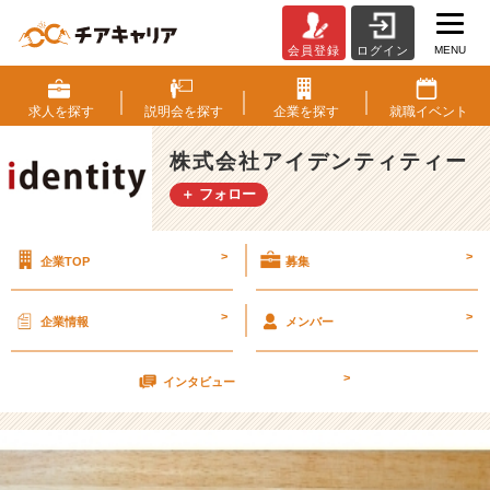
MENU
会員登録
ログイン
ラ
ブ
レ
求人を
探す
説明会を
探す
企業を
探す
就職
イベント
タ
ー
株式会社アイデンティティー
か
＋ フォロー
ら
学
ぶ
>
>
企業TOP
募集
【株
式
会
>
>
企業情報
メンバー
社
ア
>
イ
インタビュー
デ
ン
テ
ィ