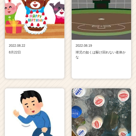
2022.08.22
2022.08.19
8月22日
球児の如くは駆け回れない老体か
な