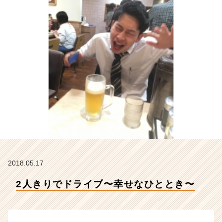
社
ア
イ
デ
ン
テ
ィ
テ
ィ
ー
の
タ
イ
ム
ラ
イ
2018.05.17
ン】
|
2人きりでドライブ〜幸せなひととき〜
ベ
ン
チ
ャ