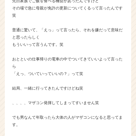
先日家族でご飯を食べる機会があったんですけど
キ
その場で急に母親が免許の更新についてくるって言ったんです
ャ
笑
リ
ア
（C
普通に驚いて、「えっ」って言ったら、それを嫌だって意味だ
h
と思ったらしく
e
もういいって言うんです。笑
e
r
おとといの仕事帰りの電車の中でついてきていいよって言った
C
ら
a
「えっ、ついていっていいの？」って笑
r
e
e
結局、一緒に行ってきたんですけどね笑
r）
、、、、マザコン発揮してしまってすいません笑
でも男なんて年取ったら大体の人がマザコンになると思ってま
す。