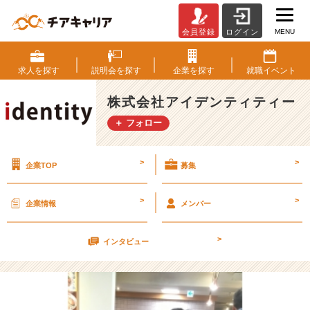
MENU
会員登録
ログイン
2
人
き
求人を
探す
説明会を
探す
企業を
探す
就職
イベント
り
で
株式会社アイデンティティー
ド
＋ フォロー
ラ
イ
ブ〜
>
>
企業TOP
募集
幸
せ
な
>
>
企業情報
メンバー
ひ
と
>
と
インタビュー
き〜
【株
式
会