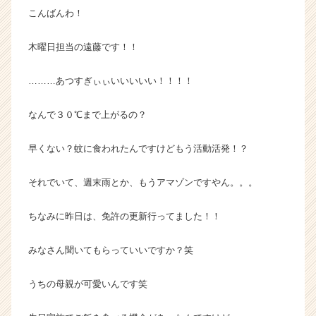
こんばんわ！
ー・
成
長
木曜日担当の遠藤です！！
企
業
………あつすぎぃぃいいいいい！！！！
か
ら
なんで３０℃まで上がるの？
ス
カ
ウ
早くない？蚊に食われたんですけどもう活動活発！？
ト
が
それでいて、週末雨とか、もうアマゾンですやん。。。
届
く
ちなみに昨日は、免許の更新行ってました！！
就
活
みなさん聞いてもらっていいですか？笑
サ
イ
ト
うちの母親が可愛いんです笑
チ
ア