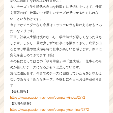
変化に適応しなければいけません！
h
古いチーズ（学生時代の自由な時間）に見切りをつけて、仕事
e
を頑張れば、仕事の中で新しいチーズが見つかるかもしれな
e
い、というわけです。
r
C
今までがチェダーなら今度はモッツァレラを味わえるかも？み
a
たいなノリです。
r
正直、社会人生活は慣れないし、学生時代が恋しくなったりも
e
します。しかし、最近少しずつ仕事にも慣れてきて、成果が出
e
るとやり甲斐や達成感を得て仕事が楽しいと感じます。徐々に
r）
変化を楽しめてきてます（笑）
今の私にとってはこの「やり甲斐」や「達成感」、仕事そのも
のが新しいチーズになるかも？と思っています。
変化に適応せず、今までのチーズに固執していたら多分味わえ
ないであろう「新たなチーズ」を探しに今日もお仕事頑張りま
す！
【会社情報】
https://www.passion-navi.com/company/index/2772
【説明会情報】
https://www.passion-navi.com/company/seminar/2772