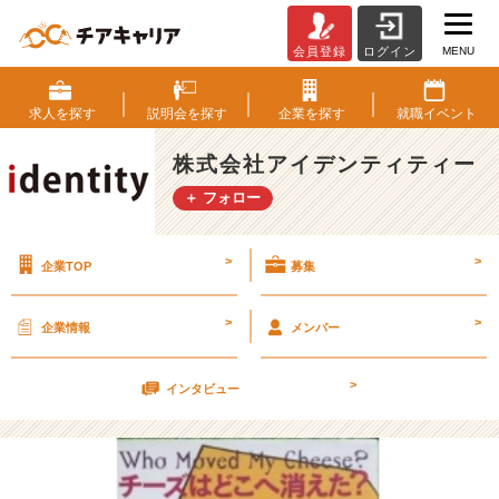
MENU
会員登録
ログイン
チ
ー
ズ
求人を
探す
説明会を
探す
企業を
探す
就職
イベント
は
ど
株式会社アイデンティティー
こ
＋ フォロー
へ
消
え
>
>
企業TOP
募集
た？
②
【株
>
>
企業情報
メンバー
式
会
>
社
インタビュー
ア
イ
デ
ン