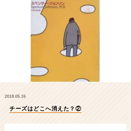
テ
ィ
テ
ィ
ー
の
タ
イ
ム
ラ
イ
ン】
|
ベ
ン
チ
2018.05.16
ャ
ー・
チーズはどこへ消えた？②
成
長
企
業