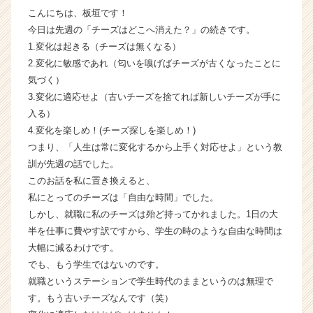
こんにちは、板垣です！
か
ら
今日は先週の「チーズはどこへ消えた？」の続きです。
ス
1.変化は起きる（チーズは無くなる）
カ
2.変化に敏感であれ（匂いを嗅げばチーズが古くなったことに
ウ
気づく）
ト
3.変化に適応せよ（古いチーズを捨てれば新しいチーズが手に
が
入る）
届
4.変化を楽しめ！(チーズ探しを楽しめ！)
く
就
つまり、「人生は常に変化するから上手く対応せよ」という教
活
訓が先週の話でした。
サ
このお話を私に置き換えると、
イ
私にとってのチーズは「自由な時間」でした。
ト
しかし、就職に私のチーズは殆ど持ってかれました。1日の大
チ
半を仕事に費やす訳ですから、学生の時のような自由な時間は
ア
大幅に減るわけです。
キ
ャ
でも、もう学生ではないのです。
リ
就職というステーションで学生時代のままというのは無理で
ア
す。もう古いチーズなんです（笑）
（C