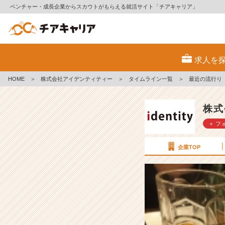
ベンチャー・成長企業からスカウトがもらえる就活サイト「チアキャリア」
最
近
求人を
の
流
HOME
＞
株式会社アイデンティティー
＞
タイムライン一覧
＞
最近の流行り
行
り
【株
株式
式
＋ フ
会
社
ア
企業TOP
イ
デ
ン
テ
ィ
テ
ィ