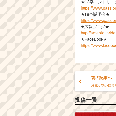
★18卒エントリー
https://www.passi
★18卒説明会★
https://www.passi
★広報ブログ★
http://ameblo.jp/ide
★FaceBook★
https://www.faceboo
前の記事へ
お腹が弱い自分
投稿一覧