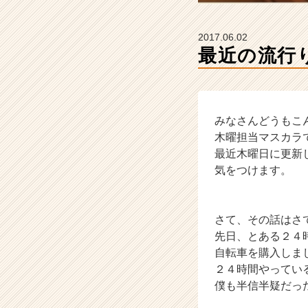
カ
ウ
ト
2017.06.02
が
最近の流行
届
く
就
活
サ
みなさんどうもこ
イ
木曜担当マスカラ
ト
最近木曜日に更新
チ
気をつけます。
ア
キ
ャ
さて、その話はさ
リ
ア
先日、とある２４
（C
自転車を購入しま
h
２４時間やってい
e
僕も半信半疑だっ
e
r