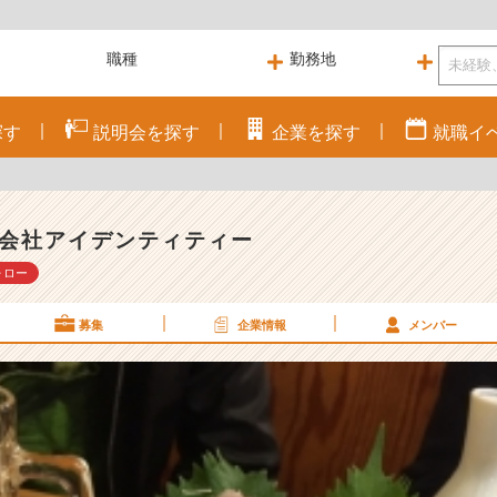
探す
説明会を
探す
企業を
探す
就職
イ
会社アイデンティティー
ォロー
募集
企業情報
メンバー