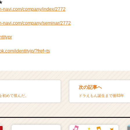
★
on-navi.com/company/index/2772
on-navi.com/company/seminar/2772
ntitypr
k.com/identityjp/?fref=ts
次の記事へ
を初めて恨んだ。
ドラえもん誕生まで後83年