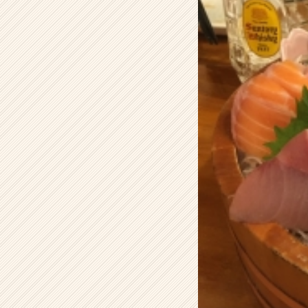
ー
の
タ
イ
ム
ラ
イ
ン】
|
ベ
ン
チ
ャ
ー・
成
長
企
業
か
ら
ス