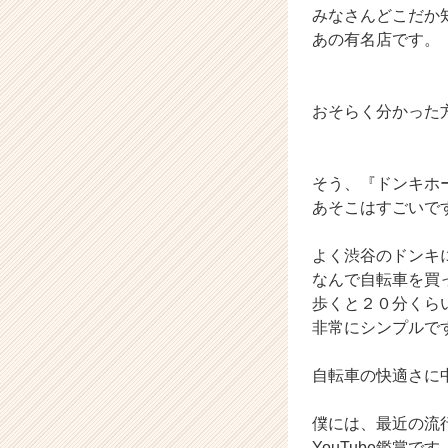
みなさんどこだか
C
あの有名店です。
a
r
e
e
おそらく分かった
r）
そう、『ドンキホ
あそこはすごいで
よく渋谷のドンキ
なんで自転車を買
歩くと２０分くら
非常にシンプルで
自転車の快適さに
僕には、最近の流
YouTube鑑賞です