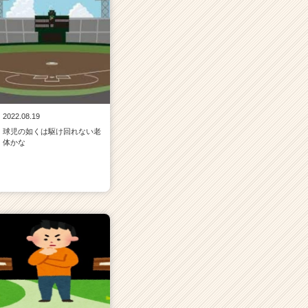
2022.08.19
球児の如くは駆け回れない老
体かな