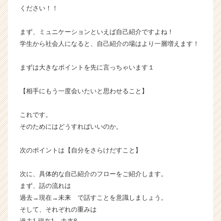
サ
ください！！
イ
ト
まず、ミュニケーションといえば自己紹介ですよね！
チ
学生から社会人になると、自己紹介の場はより一層増えます！
ア
キ
まずは大きなポイントを先に言っちゃいます１
ャ
リ
ア
【相手にもう一度会いたいと思わせること】
（C
h
これです。
e
そのためにはどうすればいいのか。
e
r
次のポイントは【自分をさらけだすこと】
C
a
r
次に、具体的な自己紹介のフローをご紹介します。
e
まず、話の流れは
e
過去→現在→未来 で話すことを意識しましょう。
r）
そして、それぞれの重みは