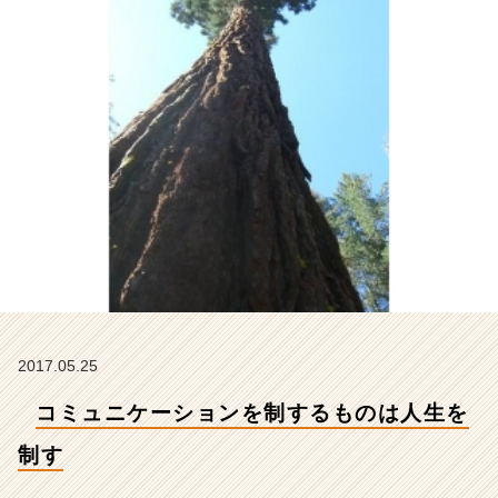
制
す
【株
式
会
社
ア
イ
デ
ン
テ
ィ
テ
ィ
ー
の
2017.05.25
タ
イ
コミュニケーションを制するものは人生を
ム
ラ
制す
イ
ン】