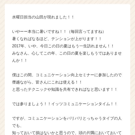
|
ベ
水曜日担当の山田が現れました！！
ン
チ
ャ
いやーー本当に暑いですね！！（毎回言ってますね）
ー・
暑くなればなるほど、テンションが上がります！！
成
2017年、いや、今日この日の夏はもう一生訪れません！！
長
みなさん、心してこの年、この日の夏を楽しもうではありませ
企
んか！！
業
か
僕はこの間、コミュニケーション向上セミナーに参加したので
ら
ス
僭越ながら、皆さんにこれは使える！！
カ
と思ったテクニックや知識を共有できればなと思います！！
ウ
ト
では参りましょう！！イッツコミュニケーションタイム！！
が
届
ですが、コミュニケーションをバリバリとっちゃうタイプの人
く
でも、
就
活
知っておいて損はないかと思うので、頭の片隅においておいて