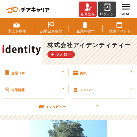
MENU
会員登録
ログイン
コ
ミ
ュ
求人を
探す
説明会を
探す
企業を
探す
就職
イベント
ニ
ケ
株式会社アイデンティティー
ー
＋ フォロー
シ
ョ
ン
>
>
企業TOP
募集
を
制
す
>
>
企業情報
メンバー
る
も
>
の
インタビュー
は
人
生
を