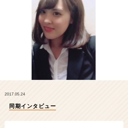
ィ
ー
の
タ
イ
ム
ラ
イ
ン】
|
ベ
ン
チ
ャ
ー・
成
2017.05.24
長
企
同期インタビュー
業
か
ら
ス