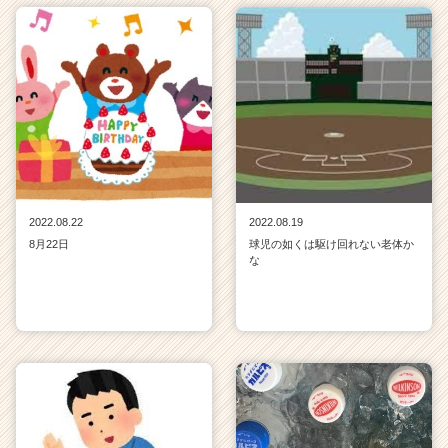
2022.08.22
2022.08.19
8月22日
球児の如くは駆け回れない老体か
な