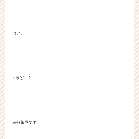
はい。
◇家どこ？
三軒茶屋です。