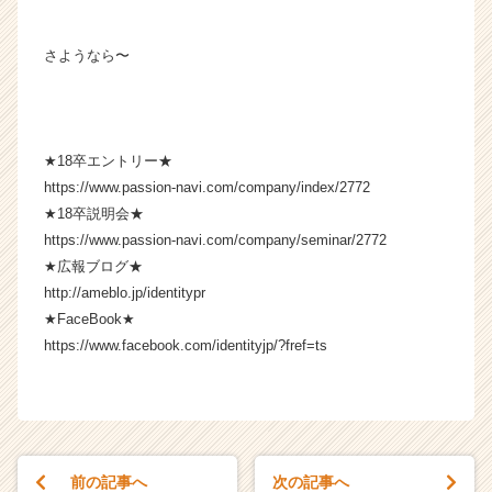
さようなら〜
★18卒エントリー★
https://www.passion-navi.com/company/index/2772
★18卒説明会★
https://www.passion-navi.com/company/seminar/2772
★広報ブログ★
http://ameblo.jp/identitypr
★FaceBook★
https://www.facebook.com/identityjp/?fref=ts
前の記事へ
次の記事へ