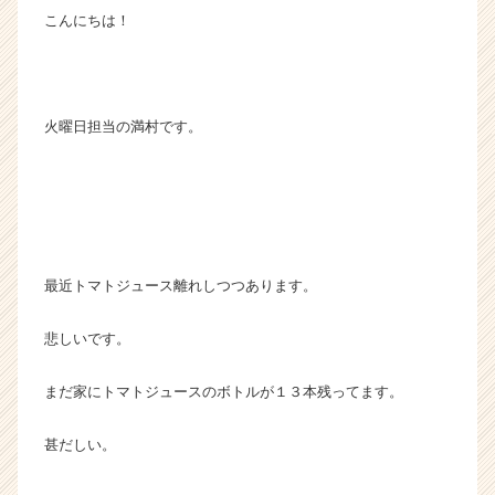
こんにちは！
カ
ウ
ト
が
届
火曜日担当の満村です。
く
就
活
サ
イ
ト
チ
最近トマトジュース離れしつつあります。
ア
キ
悲しいです。
ャ
リ
まだ家にトマトジュースのボトルが１３本残ってます。
ア
（C
h
甚だしい。
e
e