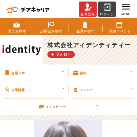
MENU
会員登録
ログイン
同
期
イ
求人を
探す
説明会を
探す
企業を
探す
就職
イベント
ン
タ
株式会社アイデンティティー
ビ
＋ フォロー
ュ
ー
【株
>
>
企業TOP
募集
式
会
社
>
>
企業情報
メンバー
ア
イ
>
デ
インタビュー
ン
テ
ィ
テ