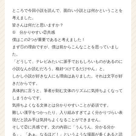
a
r
ところで今回小説を読んで、面白い小説とは何かということを
e
考えました。
e
皆さんは何だと思いますか？
r）
① 分かりやすい②共感
僕はこの2つが重要であると考えました！
まず①の理由ですが、僕は前からこんなことを思っていまし
た。
「どうして、テレビみたいに派手でおもしろいものがあるのに
小説なんか読むだろう。格好つけてるだけやん」と。
しかし小説が好きな人にも理由はありました。それは文字が好
きだからです。
具体的に言うと、筆者が刻む文体のリズムに気持ちよくなって
しまうからです。
気持ちよくなる文体とは分かりやすいことが必須です。
難しい漢字をつかったり、入り組みすぎてよく分かりづらい表
現だと読み手は気持ちよくなることができません。
そして②に共感です。文の内容に「うんうん、分かる分か
る」、「あぁ、なるほど！」というような場面が多くあると読