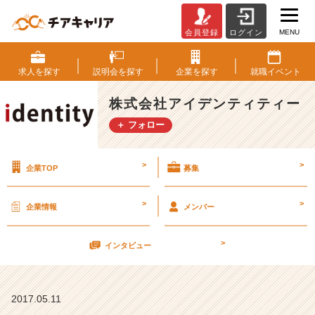
MENU
会員登録
ログイン
カ
エ
ル
求人を
探す
説明会を
探す
企業を
探す
就職
イベント
と
戦
株式会社アイデンティティー
争
＋ フォロー
【株
式
会
>
>
企業TOP
募集
社
ア
イ
>
>
企業情報
メンバー
デ
ン
>
テ
インタビュー
ィ
テ
ィ
2017.05.11
ー