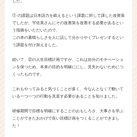
した。
ト
が
① の課題は日本語力を鍛えるという課題に対して課した改善策
届
でしたが、宇佐美さんにその改善策を改善する必要があるとい
く
う指摘をいただいたので、
就
この本の素晴らしさを人に話して分かりやくプレゼンするとい
活
サ
う課題を付け加えました。
イ
ト
続いて、②の人生目標計画ですが、これは自分のモチベーショ
チ
ンを保つため、本来の目的を明確ににし、見失わないためにつ
ア
くったものです。
キ
ャ
これもやってみると気づくことが多く、今なんとなくで動いて
リ
ア
いる一つ一つの行動を見直す必要があることを知りました。
（C
h
研修期間で目標を明確にすることのおもしろさ、大事さを学ぶ
e
ことができたおかげで良い目標計画をつくることができまし
e
た！
r
C