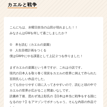
の
カエルと戦争
タ
イ
ム
ラ
イ
こんにちは、水曜日担当の山田が現れました！！
ン】
みなさんはGWを何して過ごしましたか？
|
ベ
① 本を読む（カエルの楽園）
ン
② 人生目標計画をつくる
チ
僕はGW中にやる課題として上記２つを作りました！
ャ
ー・
成
まずカエルの楽園という本ですが、これは小説です。
長
現代の日本人を取り巻く現状をカエルの世界に例えて作られた
企
百田氏らしい作品でした。
業
とても分かりやすく頭に入ってきやすいので、読むと頭の中で
か
カエルの世界が広がること間違いなしです。
ら
読書終了後、思わず池上彰氏の【日本は本当に戦争をする国に
ス
カ
なるのか？】をアマゾンでポチっちゃう。そんな内容の作品で
ウ