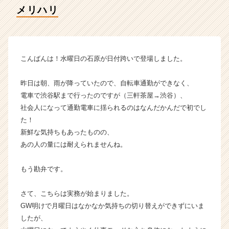
イ
メリハリ
ム
ラ
イ
ン】
|
こんばんは！水曜日の石原が日付跨いで登場しました。
ベ
ン
昨日は朝、雨が降っていたので、自転車通勤ができなく、
チ
電車で渋谷駅まで行ったのですが（三軒茶屋→渋谷）、
ャ
社会人になって通勤電車に揺られるのはなんだかんだで初でし
ー・
た！
成
長
新鮮な気持ちもあったものの、
企
あの人の量には耐えられませんね。
業
か
もう勘弁です。
ら
ス
さて、こちらは実務が始まりました。
カ
GW明けで月曜日はなかなか気持ちの切り替えができずにいま
ウ
ト
したが、
が