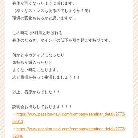
身体が弱くなったように感じます。
e
e
（様々なストレスもあるのでしょうか？笑）
r）
環境の変化もあるかと思いますが…
この時期は5月病と呼ばれる
身体のだるさ、マインドの低下を引き起こす時期です。
何かとネガティブになったり
気持ちが滅入ったりと
よくない時期になります。
志と目標を持って生活しましょう！！
以上、石原からでした！！
説明会お待ちしております！！！
・
https://www.passion-navi.com/company/seminar_detail/2772/
32813
・
https://www.passion-navi.com/company/seminar_detail/2772/
32846