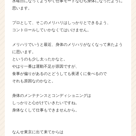
水曜日になってようやく仕事モードな心ち身体になったように
届
思います。
く
就
プロとして、そこのメリハリはしっかりとできるよう、
活
コントロールしていかなくてはいけません。
サ
イ
ト
メリハリでいうと最近、身体のメリハリがなくなって来たよう
チ
に思います。
ア
というのも少し太ったかなと。
キ
やはり一番は運動不足が原因ですが、
ャ
食事が偏りがあるのとどうしても夜遅くに食べるので
リ
それも原因なのかなと。
ア
（C
h
身体のメンテナンスとコンディショニングは
e
しっかりと心がけていきたいですね。
e
身体なくして仕事もできませんから。
r
C
a
なんせ東京に出て来てからは
r