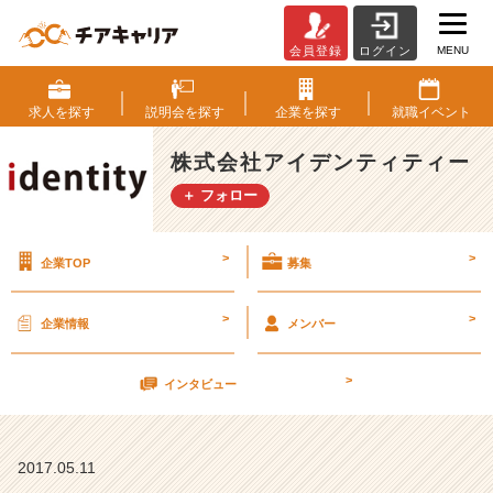
MENU
会員登録
ログイン
メ
リ
ハ
求人を
探す
説明会を
探す
企業を
探す
就職
イベント
リ
【株
株式会社アイデンティティー
式
＋ フォロー
会
社
ア
>
>
企業TOP
募集
イ
デ
ン
>
>
企業情報
メンバー
テ
ィ
>
テ
インタビュー
ィ
ー
の
2017.05.11
タ