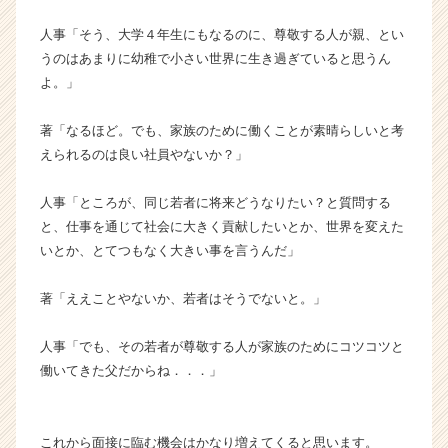
r
e
人事「そう、大学４年生にもなるのに、尊敬する人が親、とい
e
うのはあまりに幼稚で小さい世界に生き過ぎていると思うん
r）
よ。」
著「なるほど。でも、家族のために働くことが素晴らしいと考
えられるのは良い社員やないか？」
人事「ところが、同じ若者に将来どうなりたい？と質問する
と、仕事を通じて社会に大きく貢献したいとか、世界を変えた
いとか、とてつもなく大きい事を言うんだ」
著「ええことやないか、若者はそうでないと。」
人事「でも、その若者が尊敬する人が家族のためにコツコツと
働いてきた父だからね．．．」
これから面接に臨む機会はかなり増えてくると思います。