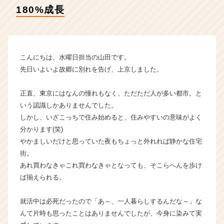
タ
180%成長
イ
ム
ラ
イ
ン】
こんにちは、水曜日担当の山田です。
|
先日いよいよ故郷に別れを告げ、上京しました。
ベ
ン
正直、東京にはなんの憧れもなく、ただただ人が多い都市。と
チ
いう認識しかありませんでした。
ャ
しかし、いざこっちで住み始めると、住みやすいの意味がよく
ー・
成
分かります(笑)
長
やかましいだけと思っていた夜もちょっと外れれば静かな住宅
企
街。
業
あれ買わなきゃこれ買わなきゃとなっても、そこらへんを歩け
か
ば揃えられる。
ら
ス
就活中は必死だったので「あ～、一人暮らしするんだな～」な
カ
ウ
んて片時も思ったことはありませんでしたが、今身に染みて実
ト