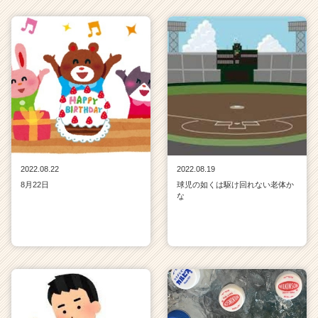
2022.08.22
2022.08.19
8月22日
球児の如くは駆け回れない老体か
な