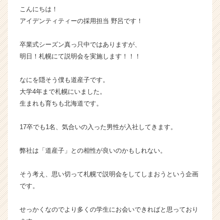
こんにちは！
企
業
アイデンティティーの採用担当 野呂です！
か
ら
卒業式シーズン真っ只中ではありますが、
ス
明日！札幌にて説明会を実施します！！！
カ
ウ
なにを隠そう僕も道産子です。
ト
大学4年まで札幌にいました。
が
届
生まれも育ちも北海道です。
く
就
17卒でも1名、気合いの入った男性が入社してきます。
活
サ
弊社は「道産子」との相性が良いのかもしれない。
イ
ト
そう考え、思い切って札幌で説明会をしてしまおうという企画
チ
ア
です。
キ
ャ
せっかくなのでより多くの学生にお会いできればと思っており
リ