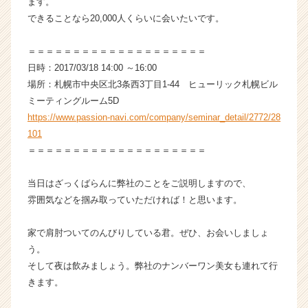
ます。
ア
できることなら20,000人くらいに会いたいです。
（C
h
＝＝＝＝＝＝＝＝＝＝＝＝＝＝＝＝＝＝＝＝
e
e
日時：2017/03/18 14:00 ～16:00
r
場所：札幌市中央区北3条西3丁目1-44 ヒューリック札幌ビル
C
ミーティングルーム5D
a
https://www.passion-navi.com/company/seminar_detail/2772/28
r
101
e
＝＝＝＝＝＝＝＝＝＝＝＝＝＝＝＝＝＝＝＝
e
r）
当日はざっくばらんに弊社のことをご説明しますので、
雰囲気などを掴み取っていただければ！と思います。
家で肩肘ついてのんびりしている君。ぜひ、お会いしましょ
う。
そして夜は飲みましょう。弊社のナンバーワン美女も連れて行
きます。