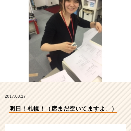
デ
ン
テ
ィ
テ
ィ
ー
の
タ
イ
ム
ラ
イ
ン】
|
ベ
2017.03.17
ン
チ
明日！札幌！（席まだ空いてますよ。）
ャ
ー・
成
長