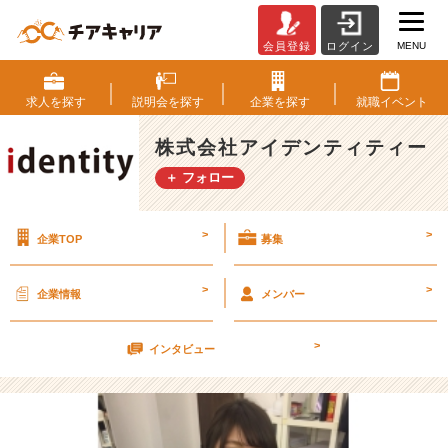
MENU
会員登録
ログイン
明
日！
札
求人を
探す
説明会を
探す
企業を
探す
就職
イベント
幌！
（席
株式会社アイデンティティー
ま
＋ フォロー
だ
空
い
>
>
企業TOP
募集
て
ま
す
>
>
企業情報
メンバー
よ。）
【株
>
式
インタビュー
会
社
ア
イ