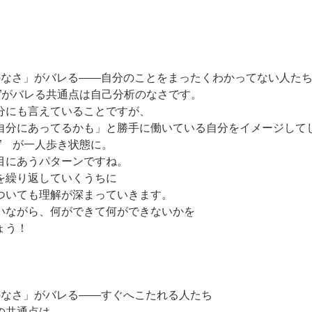
。
のなさ」がバレる――自分のことをまったくわかってない人た
い”がバレる共通点は自己分析のなさです。
分にも言えていることですが、
自分にあってるかも」と勝手に働いている自分をイメージして
” が一人歩き状態に。
目にあうパターンですね。
を繰り返していくうちに
ついても理解が深まっていきます。
いながら、何ができて何ができないかを
ょう！
のなさ」がバレる――すぐへこたれる人たち
の共通点は、