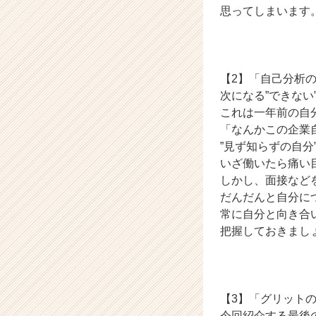
企
思ってしまいます
業
か
ら
ス
カ
【2】「自己分析
ウ
次になる”できな
ト
これは一年前の自
が
「なんかこの企業
届
”見ず知らずの自分
く
いざ働いたら痛い
就
しかし、面接など
活
サ
だんだんと自分に
イ
常に自分と向き合
ト
把握しておきまし
チ
ア
キ
ャ
【3】「グリット
リ
ア
今回紹介する最後