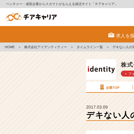
ベンチャー・成長企業からスカウトがもらえる就活サイト「チアキャリア」
デ
キ
求人を
な
い
HOME
＞
株式会社アイデンティティー
＞
タイムライン一覧
＞
デキない人の
人
の
3
株式
大
＋ フ
共
通
点
企業TOP
【株
式
会
2017.03.09
社
デキない人
ア
イ
デ