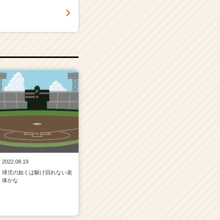
2022.08.19
球児の如くは駆け回れない老
体かな