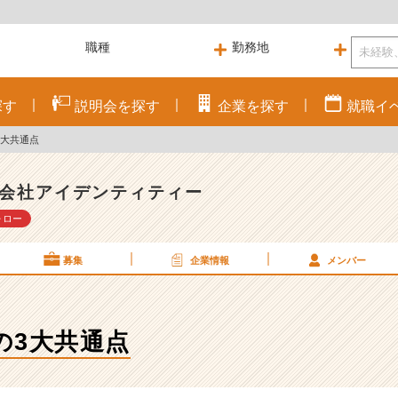
探す
説明会を
探す
企業を
探す
就職
イ
3大共通点
会社アイデンティティー
ォロー
募集
企業情報
メンバー
の3大共通点