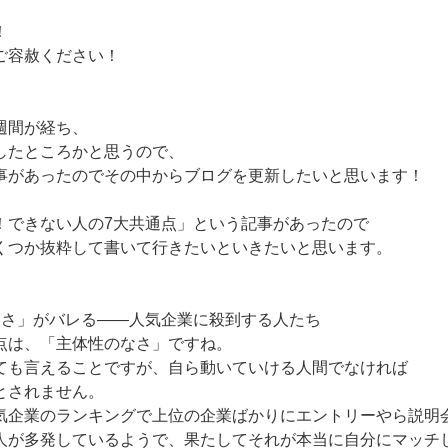
！
ご容赦ください！
週間が経ち、
したところかと思うので、
事があったのでその中からブログを更新したいと思います！
！できない人の7大共通点」という記事があったので
くつか抜粋して書いて行きたいといきたいと思います。
なさ」がバレる――人気企業に殺到する人たち
点は、「主体性のなさ」ですね。
ても言えることですが、自ら動いていける人間でなければ
とされません。
気企業のランキングで上位の企業ばかりにエントリーやら説明
人が多発しているようで、果たしてそれが本当に自分にマッチ