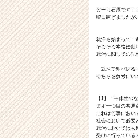
ン
どーも石原です！
テ
ィ
曜日跨ぎましたが
テ
ィ
ー
就活も始まって一
の
そろそろ本格始動
タ
就活に関しての記
イ
ム
ラ
「就活で即バレる
イ
そちらを参考にい
ン】
|
ベ
【1】「主体性の
ン
まず一つ目の共通
チ
これは何事におい
ャ
ー・
社会において必要
成
就活においては人
長
受けに行っている