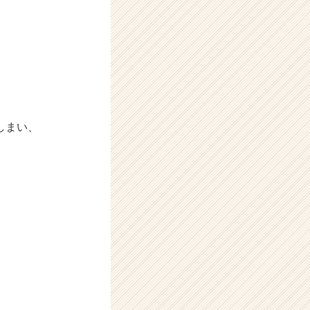
ち
しまい、