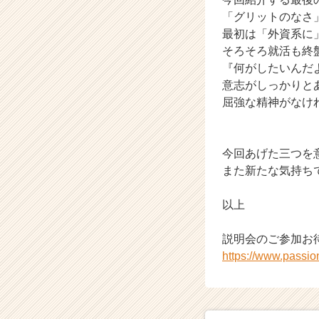
（C
「グリットのなさ
h
最初は「外資系に
e
そろそろ就活も終
e
『何がしたいんだ
r
意志がしっかりと
C
屈強な精神がなけ
a
r
e
e
今回あげた三つを
r）
また新たな気持ち
以上
説明会のご参加お
https://www.passi