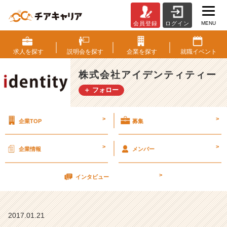
MENU
会員登録
ログイン
友
達
の
求人を
探す
説明会を
探す
企業を
探す
就職
イベント
存
在
株式会社アイデンティティー
【株
＋ フォロー
式
会
社
>
>
企業TOP
募集
ア
イ
デ
>
>
企業情報
メンバー
ン
テ
>
ィ
インタビュー
テ
ィ
ー
2017.01.21
の