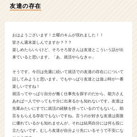
タ
友達の存在
イ
ム
ラ
イ
ン】
おはようございます！土曜のキムが現れました！！
|
皆さん週末楽しんでますか？？？
ベ
楽しめたらいいけど、そろそろ皆さんは友達とこういう話が出
ン
来ていると思います。「あ、就活やらなきゃ」
チ
ャ
そうです。今日は先週に続いて就活での友達の存在にについて
ー・
成
話してみようと思います。でもやっぱり友達とは遊ぶ時が一番
長
楽しいですね！
企
就活ってやっぱり自分が働く仕事先を探すのだから、能力さえ
業
あれば一人でやっても十分に出来るかも知れないです。友達は
か
先輩みたいにすでに就活の経験を持っているのでもないし、助
ら
言をもらえる存在でもないですね。言うのが好きな友達は面接
ス
に優れているかも知れませんが、それは結局自分には何も役に
カ
ウ
立たないです。むしろ友達が自分より先にいるそうで不安にな
ト