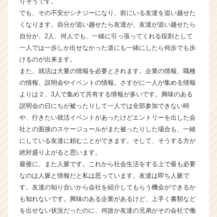
りそうです。
が
でも、その不安がシナジーになり、前にいる友達を追い越せた
届
くなります。自分が追い越せたら友達が、友達が追い越せたら
く
自分が、2人、何人でも、一緒に引っ張ってくれる役割として
就
一人では一歩しか出せなかった道にも一緒にしたら何歩でも歩
活
けるのが出来ます。
サ
イ
また、就活は大量の情報を必要とされます。企業の情報、職種
ト
の情報、説明会やイベントの情報。さすがに一人が集める情報
チ
よりは２、3人で集めて共有する情報が多いです。興味のある
ア
説明会の日にちが被ったりして一人では全部参加できない時
キ
や、行きたい就活イベントがあったけどエントリーを出した会
ャ
社との面接のスケージュールがまた被ったりした場合も、一緒
リ
にしている友達に頼むことができます。そして、そうする方が
ア
（C
絶対盛り上がると思います。
h
最後に、また人脈です。これから社会生活をする上で最も必要
e
なのは人脈と情報だと私は思っています。友達は即ち人脈で
e
す。友達の知り合いから会社を紹介してもらう機会ができるか
r
も知れないです。興味のある企業があるけど、上手く書類など
C
を出せない状況だったのに、何故か友達の兄弟がその会社で働
a