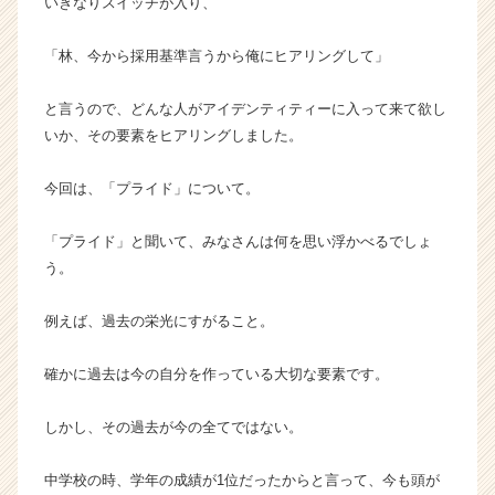
いきなりスイッチが入り、
企
業
「林、今から採用基準言うから俺にヒアリングして」
か
ら
と言うので、どんな人がアイデンティティーに入って来て欲し
ス
いか、その要素をヒアリングしました。
カ
ウ
ト
今回は、「プライド」について。
が
届
「プライド」と聞いて、みなさんは何を思い浮かべるでしょ
く
う。
就
活
例えば、過去の栄光にすがること。
サ
イ
ト
確かに過去は今の自分を作っている大切な要素です。
チ
ア
しかし、その過去が今の全てではない。
キ
ャ
中学校の時、学年の成績が1位だったからと言って、今も頭が
リ