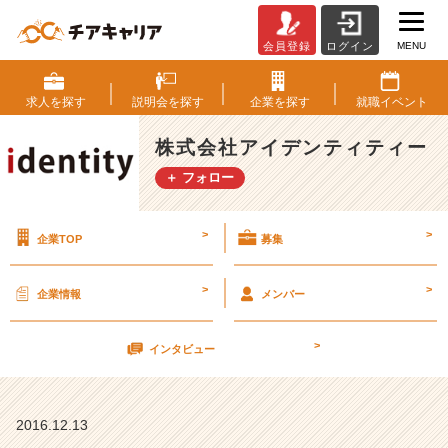
MENU
会員登録
ログイン
プ
ラ
イ
求人を
探す
説明会を
探す
企業を
探す
就職
イベント
ド
な
株式会社アイデンティティー
ん
＋ フォロー
て
ク
ソ
>
>
企業TOP
募集
食
ら
え
>
>
企業情報
メンバー
だ
【株
>
式
インタビュー
会
社
ア
2016.12.13
イ