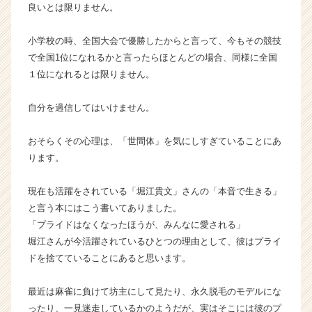
良いとは限りません。
ア
（C
h
小学校の時、全国大会で優勝したからと言って、今もその競技
e
で全国1位になれるかと言ったらほとんどの場合、同様に全国
e
１位になれるとは限りません。
r
C
自分を過信してはいけません。
a
r
e
おそらくその心理は、「世間体」を気にしすぎていることにあ
e
ります。
r）
現在も活躍をされている「堀江貴文」さんの「本音で生きる」
と言う本にはこう書いてありました。
「プライドはなくなったほうが、みんなに愛される」
堀江さんが今活躍されているひとつの理由として、彼はプライ
ドを捨てていることにあると思います。
最近は麻雀に負けて坊主にして見たり、永久脱毛のモデルにな
ったり、一見迷走しているかのようだが、実はそこには彼のプ