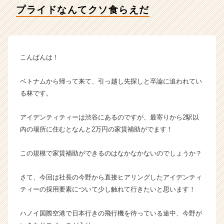
デ
プライドなんてクソ食らえだ
ン
テ
ィ
テ
ィ
こんばんは！
ー
の
ベトナムから帰って来て、引っ越し先探しと卒論に追われてい
タ
る林です。
イ
ム
アイデンティティーは渋谷にあるのですが、最寄りから2駅以
ラ
イ
内の場所に住むとなんと2万円の家賃補助がでます！
ン】
|
この規模で家賃補助ができるのはなかなかないのでしょうか？
ベ
ン
さて、今回は社長の今野から直接ヒアリングしたアイデンティ
チ
ティーの採用要素について少し触れて行きたいと思います！
ャ
ー・
成
ハノイ国際空港で日本行きの飛行機を待っている途中、今野が
長