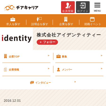
MENU
会員登録
ログイン
就
活
写
求人を
探す
説明会を
探す
企業を
探す
就職
イベント
真
【株
株式会社アイデンティティー
式
＋ フォロー
会
社
ア
>
>
企業TOP
募集
イ
デ
ン
>
>
企業情報
メンバー
テ
ィ
>
テ
インタビュー
ィ
ー
の
2016.12.01
タ