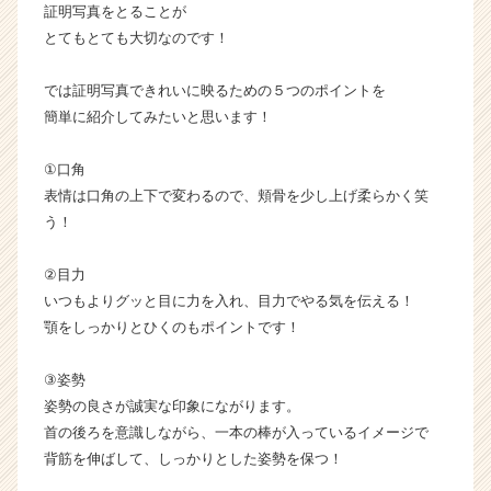
証明写真をとることが
e
e
とてもとても大切なのです！
r）
では証明写真できれいに映るための５つのポイントを
簡単に紹介してみたいと思います！
①口角
表情は口角の上下で変わるので、頬骨を少し上げ柔らかく笑
う！
②目力
いつもよりグッと目に力を入れ、目力でやる気を伝える！
顎をしっかりとひくのもポイントです！
③姿勢
姿勢の良さが誠実な印象にながります。
首の後ろを意識しながら、一本の棒が入っているイメージで
背筋を伸ばして、しっかりとした姿勢を保つ！