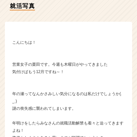
イ
就活写真
ム
ラ
イ
ン】
|
ベ
こんにちは！
ン
チ
ャ
営業女子の栗田です。今週も木曜日がやってきました
ー・
気付けばもう12月ですね～！
成
長
企
業
年の瀬ってなんかさみしい気分になるのは私だけでしょうか(.
か
_.)
ら
謎の喪失感に襲われてしまいます。
ス
カ
年明けをしたらみなさんの就職活動解禁も着々と迫ってきます
ウ
ト
よね！
が