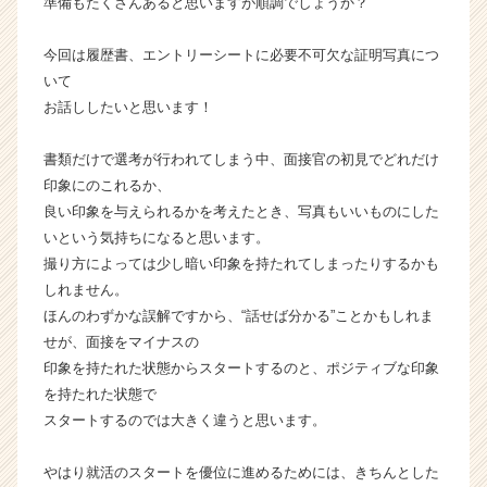
準備もたくさんあると思いますが順調でしょうか？
届
く
今回は履歴書、エントリーシートに必要不可欠な証明写真につ
就
いて
活
お話ししたいと思います！
サ
イ
ト
書類だけで選考が行われてしまう中、面接官の初見でどれだけ
チ
印象にのこれるか、
ア
良い印象を与えられるかを考えたとき、写真もいいものにした
キ
いという気持ちになると思います。
ャ
撮り方によっては少し暗い印象を持たれてしまったりするかも
リ
しれません。
ア
ほんのわずかな誤解ですから、“話せば分かる”ことかもしれま
（C
h
せが、面接をマイナスの
e
印象を持たれた状態からスタートするのと、ポジティブな印象
e
を持たれた状態で
r
スタートするのでは大きく違うと思います。
C
a
やはり就活のスタートを優位に進めるためには、きちんとした
r